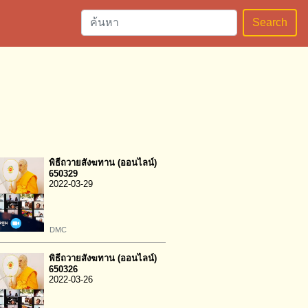
Search
พิธีถวายสังฆทาน (ออนไลน์)
650329
2022-03-29
DMC
พิธีถวายสังฆทาน (ออนไลน์)
650326
2022-03-26