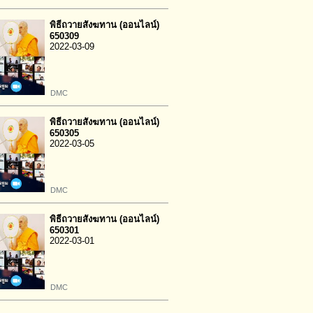
พิธีถวายสังฆทาน (ออนไลน์)
650309
2022-03-09
DMC
พิธีถวายสังฆทาน (ออนไลน์)
650305
2022-03-05
DMC
พิธีถวายสังฆทาน (ออนไลน์)
650301
2022-03-01
DMC