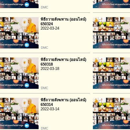
DMC
พิธีถวายสังฆทาน (ออนไลน์)
650324
2022-03-24
DMC
พิธีถวายสังฆทาน (ออนไลน์)
650318
2022-03-18
DMC
พิธีถวายสังฆทาน (ออนไลน์)
650314
2022-03-14
DMC