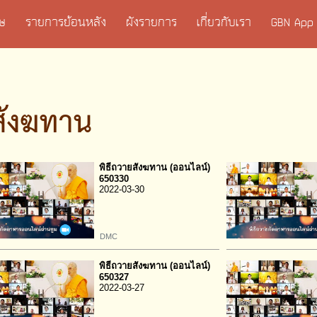
เศษ
รายการย้อนหลัง
ผังรายการ
เกี่ยวกับเรา
GBN App
สังฆทาน
พิธีถวายสังฆทาน (ออนไลน์)
650330
2022-03-30
DMC
พิธีถวายสังฆทาน (ออนไลน์)
650327
2022-03-27