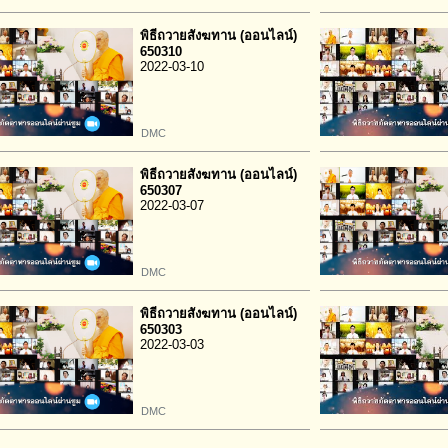
พิธีถวายสังฆทาน (ออนไลน์)
650310
2022-03-10
DMC
พิธีถวายสังฆทาน (ออนไลน์)
650307
2022-03-07
DMC
พิธีถวายสังฆทาน (ออนไลน์)
650303
2022-03-03
DMC