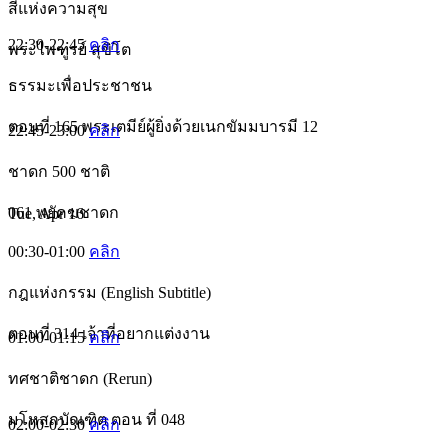
สีแห่งความสุข
22:30-22:45
คลิก
พระไพฑูรย์ สุขิโต
ธรรมะเพื่อประชาชน
ตอนที่ 165 พระเตมีย์ผู้ยิ่งด้วยเนกขัมมบารมี 12
22:45-23:00
คลิก
ชาดก 500 ชาติ
061 พยัคฆชาดก
Tue, Apr 16
00:30-01:00
คลิก
กฎแห่งกรรม (English Subtitle)
ตอนที่ 314 เจ้าที่อยากแต่งงาน
01:00-01:15
คลิก
ทศชาติชาดก (Rerun)
มโหสถบัณฑิต ตอน ที่ 048
02:00-02:30
คลิก