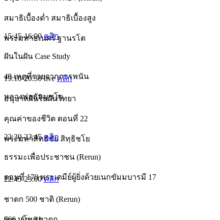
สมาธิเบื้องต่ำ สมาธิเบื้องสูง
15:45-16:00
คลิก
พระมหาธเนศร์ ฐานรโต
ฝันในฝัน Case Study
49 เหตุที่รวยจากการพนัน
19:10-20:30
live
คลิก
หลวงพ่อธัมมชโย
อนุบาลฝันในฝันวิทยา
คุณค่าของชีวิต ตอนที่ 22
22:30-22:45
คลิก
พระมหาสิทธิชัย สิทฺธิชโย
ธรรมะเพื่อประชาชน (Rerun)
ตอนที่ 170 พระเตมีย์ผู้ยิ่งด้วยเนกขัมมบารมี 17
22:45-23:00
คลิก
ชาดก 500 ชาติ (Rerun)
066 มโนชชาดก
Sun, Apr 21