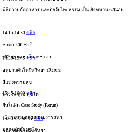
พิธีถวายภัตตาหาร และปัจจัยไทยธรรม เป็น สังฆทาน 670416
14:15-14:30
คลิก
ชาดก 500 ชาติ
062 พระมหาสีลวะชาดก
14:30-15:45
คลิก
อนุบาลฝันในฝันวิทยา (Rerun)
สีแห่งความสุข
15:45-16:00
คลิก
พระไพฑูรย์ สุขิโต
ฝันในฝัน Case Study (Rerun)
45 รวยสวยฉลาดสมปรารถนา
19:00-21:00
live
คลิก
หลวงพ่อธัมมชโย
อนุบาลฝันในฝันวิทยา