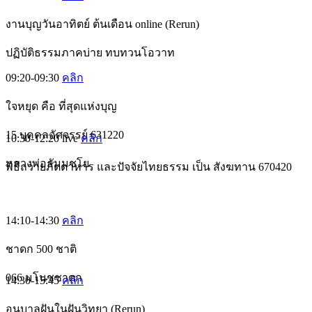
งานบุญวันอาทิตย์ ต้นเดือน online (Rerun)
ปฏิบัติธรรมภาคบ่าย ทบทวนโอวาท
09:20-09:30
คลิก
ใจหยุด คือ ที่สุดแห่งบุญ
15 บุคคลอัศจรรย์ 631220
10:30-12:20
live
คลิก
หลวงพ่อธัมมชโย
พิธีถวายภัตตาหาร และปัจจัยไทยธรรม เป็น สังฆทาน 670420
14:10-14:30
คลิก
ชาดก 500 ชาติ
066 มโนชชาดก
14:30-15:45
คลิก
อนุบาลฝันในฝันวิทยา (Rerun)