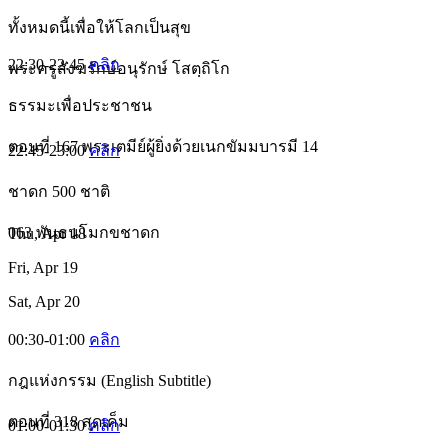
ทั้งหมดนี้เพื่อให้โลกเป็นสุข
22:30-22:45
คลิก
พระครูสังฆรักษ์อนุรักษ์ โสตฺถิโก
ธรรมะเพื่อประชาชน
ตอนที่ 167 พระเตมีย์ผู้ยิ่งด้วยเนกขัมมบารมี 14
22:45-23:00
คลิก
ชาดก 500 ชาติ
063 พันธนโมกขชาดก
Thu, Apr 18
Fri, Apr 19
Sat, Apr 20
00:30-01:00
คลิก
กฎแห่งกรรม (English Subtitle)
ตอนที่ 318 สุดเค็ม
01:00-01:30
คลิก