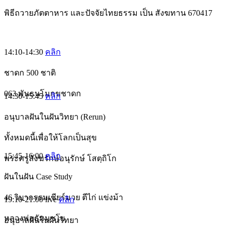
พิธีถวายภัตตาหาร และปัจจัยไทยธรรม เป็น สังฆทาน 670417
14:10-14:30
คลิก
ชาดก 500 ชาติ
063 พันธนโมกขชาดก
14:30-15:45
คลิก
อนุบาลฝันในฝันวิทยา (Rerun)
ทั้งหมดนี้เพื่อให้โลกเป็นสุข
15:45-16:00
คลิก
พระครูสังฆรักษ์อนุรักษ์ โสตฺถิโก
ฝันในฝัน Case Study
46 วิบากรรมเชียร์มวย ตีไก่ แข่งม้า
19:10-21:00
live
คลิก
หลวงพ่อธัมมชโย
อนุบาลฝันในฝันวิทยา