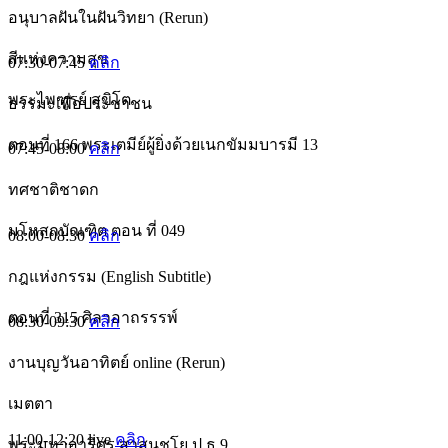
อนุบาลฝันในฝันวิทยา (Rerun)
สีแห่งความสุข
07:30-07:45
คลิก
พระไพฑูรย์ สุขิโต
ธรรมะเพื่อประชาชน
ตอนที่ 166 พระเตมีย์ผู้ยิ่งด้วยเนกขัมมบารมี 13
07:45-08:00
คลิก
ทศชาติชาดก
มโหสถบัณฑิต ตอน ที่ 049
08:00-08:30
คลิก
กฎแห่งกรรม (English Subtitle)
ตอนที่ 315 ศิลาอาถรรรพ์
08:30-09:30
คลิก
งานบุญวันอาทิตย์ online (Rerun)
เมตตา
11:00-12:20
live
คลิก
พระมหาอาริศร สาสนชโย ป.ธ 9