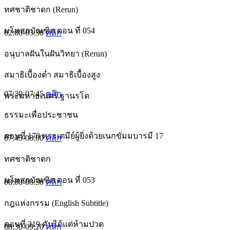
ทศชาติชาดก (Rerun)
มโหสถบัณฑิต ตอน ที่ 054
02:00-03:30
คลิก
อนุบาลฝันในฝันวิทยา (Rerun)
สมาธิเบื้องต่ำ สมาธิเบื้องสูง
07:30-07:45
คลิก
พระมหาธเนศร์ ฐานรโต
ธรรมะเพื่อประชาชน
ตอนที่ 170 พระเตมีย์ผู้ยิ่งด้วยเนกขัมมบารมี 17
07:45-08:00
คลิก
ทศชาติชาดก
มโหสถบัณฑิต ตอน ที่ 053
08:00-08:30
คลิก
กฎแห่งกรรม (English Subtitle)
ตอนที่ 319 คันได้แต่ห้ามปวด
08:30-09:20
คลิก