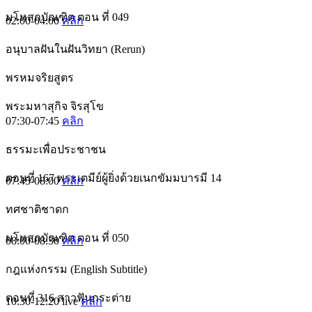
มโหสถบัณฑิต ตอน ที่ 049
02:00-04:00
คลิก
อนุบาลฝันในฝันวิทยา (Rerun)
พรหมจริยสูตร​
พระมหาสุกิจ จิรสุโข
07:30-07:45
คลิก
ธรรมะเพื่อประชาชน
ตอนที่ 167 พระเตมีย์ผู้ยิ่งด้วยเนกขัมมบารมี 14
07:45-08:00
คลิก
ทศชาติชาดก
มโหสถบัณฑิต ตอน ที่ 050
08:00-08:30
คลิก
กฎแห่งกรรม (English Subtitle)
ตอนที่ 316 สาวฟันกระต่าย
10:30-12:20
live
คลิก