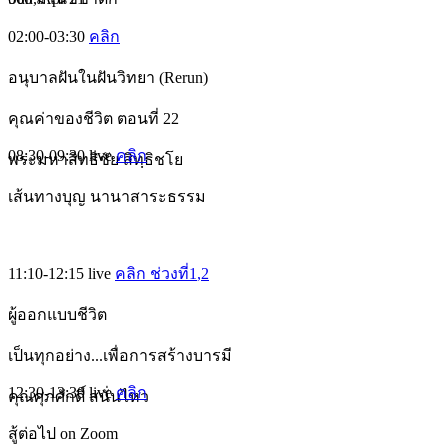
02:00-03:30
คลิก
อนุบาลฝันในฝันวิทยา (Rerun)
คุณค่าของชีวิต ตอนที่ 22
08:30-09:30
live
คลิก
พระมหาสิทธิชัย สิทฺธิชโย
เส้นทางบุญ นานาสาระธรรม
11:10-12:15
live
คลิก ช่วงที่1
,2
ผู้ออกแบบชีวิต
เป็นทุกอย่าง...เพื่อการสร้างบารมี
12:30-13:30
live
คลิก
คุณศุภศักดิ์ สนั่นไหว
สู้ต่อไป on Zoom