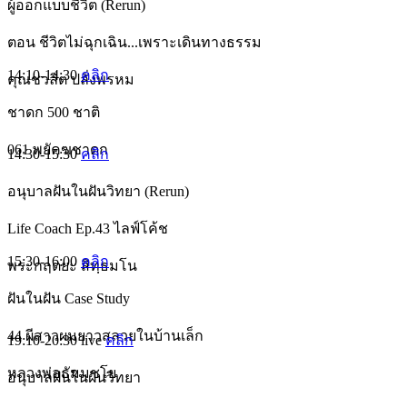
ผู้ออกแบบชีวิต (Rerun)
ตอน ชีวิตไม่ฉุกเฉิน...เพราะเดินทางธรรม
14:10-14:30
คลิก
คุณชวลิต ปลั่งพรหม
ชาดก 500 ชาติ
061 พยัคฆชาดก
14:30-15:30
คลิก
อนุบาลฝันในฝันวิทยา (Rerun)
Life Coach Ep.43 ไลฟ์โค้ช
15:30-16:00
คลิก
พระกฤตยะ สิทฺธมโน
ฝันในฝัน Case Study
44 ผีสาวผมยาวสลวยในบ้านเล็ก
19:10-20:30
live
คลิก
หลวงพ่อธัมมชโย
อนุบาลฝันในฝันวิทยา