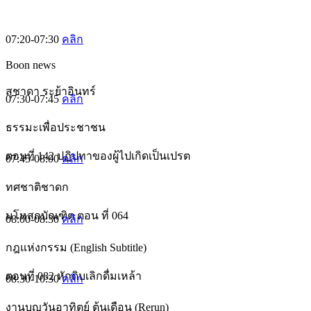
07:20-07:30
คลิก
Boon news
สุชาดา ระย้าอินทร์
07:30-07:45
คลิก
ธรรมะเพื่อประชาชน
ตอนที่ 142 ปฏิปทาของผู้ไปเกิดเป็นเปรต
07:45-08:00
คลิก
ทศชาติชาดก
มโหสถบัณฑิต ตอน ที่ 064
08:00-08:30
คลิก
กฎแห่งกรรม (English Subtitle)
ตอนที่ 082 หักดิบเลิกดื่มเหล้า
08:30-10:30
คลิก
งานบุญวันอาทิตย์ ต้นเดือน (Rerun)