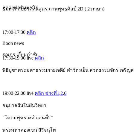
หลวงพ่อธัมมชโย
ธัมมจักกัปปวัตตนสูตร ภาพพุทธศิลป์ 2D ( 2 ภาษา)
17:00-17:30
คลิก
Boon news
รณกร เอี่ยมกำชัย
17:30-19:00
live
คลิก
พิธีบูชาพระมหาธรรมกายเจดีย์ ทำวัตรเย็น สวดธรรมจักร เจริญ
19:00-22:00
live
คลิก ช่วงที่1
,2
,6
อนุบาลฝันในฝันวิทยา
“โคตมพุทธวงศ์ ตอนที่2”
พระมหาคองเขน สิริจนฺโท