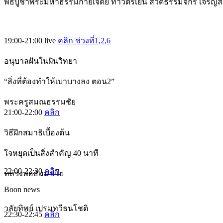
พิธีบูชาพระมหาธรรมกายเจดีย์ ทำวัตรเย็น สวดธรรมจักร เจริญ
19:00-21:00
live
คลิก ช่วงที่1
,2
,6
อนุบาลฝันในฝันวิทยา
“สิ่งที่ต้องทำให้เบาบางลง ตอน2”
พระครูสมณธรรมชัย
21:00-22:00
คลิก
วิธีฝึกสมาธิเบื้องต้น
ใจหยุดเป็นสิ่งสำคัญ 40 นาที
22:00-22:30
คลิก
หลวงพ่อธัมมชโย
Boon news
วลัยทิพย์ เปรมทวีธนโชติ
22:30-22:45
คลิก