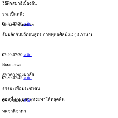
วิธีฝึกสมาธิเบื้องต้น
รวมเป็นหนึ่ง
06:20-07:20
คลิก
หลวงพ่อธัมมชโย
ธัมมจักกัปปวัตตนสูตร ภาพพุทธศิลป์ 2D ( 3 ภาษา)
07:20-07:30
คลิก
Boon news
สุชาดา ทองมาลัย
07:30-07:45
คลิก
ธรรมะเพื่อประชาชน
ตอนที่ 141 บูชาพุทธะพาให้หลุดพ้น
07:45-08:00
คลิก
ทศชาติชาดก