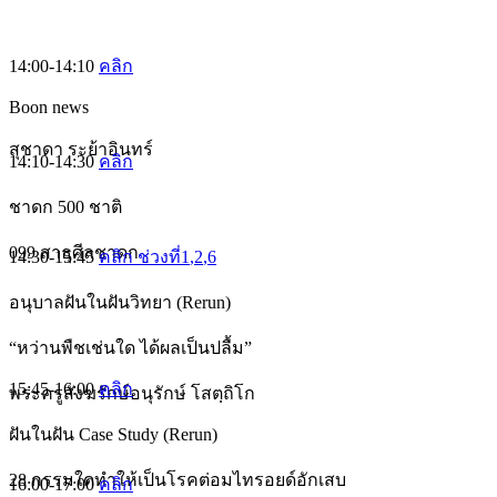
14:00-14:10
คลิก
Boon news
สุชาดา ระย้าอินทร์
14:10-14:30
คลิก
ชาดก 500 ชาติ
099 สาธุศีลชาดก
14:30-15:45
คลิก ช่วงที่1
,2
,6
อนุบาลฝันในฝันวิทยา (Rerun)
“หว่านพืชเช่นใด ได้ผลเป็นปลื้ม”
15:45-16:00
คลิก
พระครูสังฆรักษ์อนุรักษ์ โสตฺถิโก
ฝันในฝัน Case Study (Rerun)
28 กรรมใดทำให้เป็นโรคต่อมไทรอยด์อักเสบ
16:00-17:00
คลิก