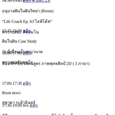
14:30-15:45
คลิก ช่วงที่1
,2
,6
อนุบาลฝันในฝันวิทยา (Rerun)
“Life Coach Ep. 63 ไลฟ์โค้ช”
15:45-16:00
คลิก
พระกฤตยะ สิทฺธมโน
ฝันในฝัน Case Study
26 มีเพื่อนเป็นพญานาค
16:00-17:00
คลิก
หลวงพ่อธัมมชโย
ธัมมจักกัปปวัตตนสูตร ภาพพุทธศิลป์ 2D ( 3 ภาษา)
17:00-17:30
คลิก
Boon news
สุชาดา ระย้าอินทร์
17:30-19:00
live
คลิก