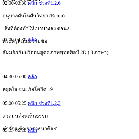
02:00-03:30
คลิก ช่วงที่1
,2
,6
อนุบาลฝันในฝันวิทยา (Rerun)
“สิ่งที่ต้องทำให้เบาบางลง ตอน2”
03:00-04:30
คลิก
พระครูสมณธรรมชัย
ธัมมจักกัปปวัตตนสูตร ภาพพุทธศิลป์ 2D ( 3 ภาษา)
04:30-05:00
คลิก
หยุดใจ ชนะภัยโควิด-19
05:00-05:25
คลิก ช่วงที่1
,2
,3
สวดมนต์จนเห็นธรรม
ทำวัตรเช้า/อาราธนาศีล๕
05:25-06:20
คลิก