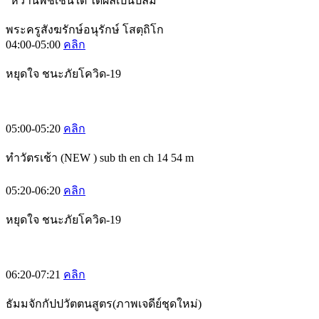
“หว่านพืชเช่นใด ได้ผลเป็นปลื้ม”
พระครูสังฆรักษ์อนุรักษ์ โสตฺถิโก
04:00-05:00
คลิก
หยุดใจ ชนะภัยโควิด-19
05:00-05:20
คลิก
ทำวัตรเช้า (NEW ) sub th en ch 14 54 m
05:20-06:20
คลิก
หยุดใจ ชนะภัยโควิด-19
06:20-07:21
คลิก
ธัมมจักกัปปวัตตนสูตร(ภาพเจดีย์ชุดใหม่)