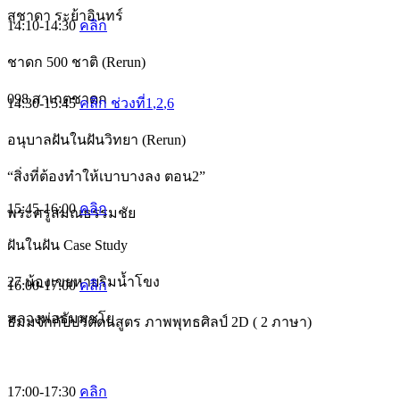
สุชาดา ระย้าอินทร์
14:10-14:30
คลิก
ชาดก 500 ชาติ (Rerun)
098 สาเกตชาดก
14:30-15:45
คลิก ช่วงที่1
,2
,6
อนุบาลฝันในฝันวิทยา (Rerun)
“สิ่งที่ต้องทำให้เบาบางลง ตอน2”
15:45-16:00
คลิก
พระครูสมณธรรมชัย
ฝันในฝัน Case Study
27 น้องเขยหายริมน้ำโขง
16:00-17:00
คลิก
หลวงพ่อธัมมชโย
ธัมมจักกัปปวัตตนสูตร ภาพพุทธศิลป์ 2D ( 2 ภาษา)
17:00-17:30
คลิก