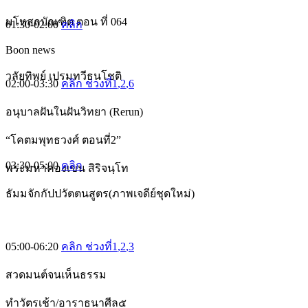
มโหสถบัณฑิต ตอน ที่ 064
01:30-02:00
คลิก
Boon news
วลัยทิพย์ เปรมทวีธนโชติ
02:00-03:30
คลิก ช่วงที่1
,2
,6
อนุบาลฝันในฝันวิทยา (Rerun)
“โคตมพุทธวงศ์ ตอนที่2”
03:30-05:00
คลิก
พระมหาคองเขน สิริจนฺโท
ธัมมจักกัปปวัตตนสูตร(ภาพเจดีย์ชุดใหม่)
05:00-06:20
คลิก ช่วงที่1
,2
,3
สวดมนต์จนเห็นธรรม
ทำวัตรเช้า/อาราธนาศีล๕