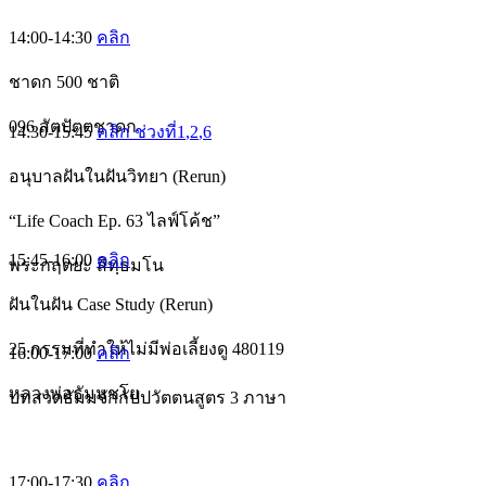
14:00-14:30
คลิก
ชาดก 500 ชาติ
096 สัตปัตตชาดก
14:30-15:45
คลิก ช่วงที่1
,2
,6
อนุบาลฝันในฝันวิทยา (Rerun)
“Life Coach Ep. 63 ไลฟ์โค้ช”
15:45-16:00
คลิก
พระกฤตยะ สิทฺธมโน
ฝันในฝัน Case Study (Rerun)
25 กรรมที่ทำให้ไม่มีพ่อเลี้ยงดู 480119
16:00-17:00
คลิก
หลวงพ่อธัมมชโย
บทสวดธัมมจักกัปปวัตตนสูตร 3 ภาษา
17:00-17:30
คลิก