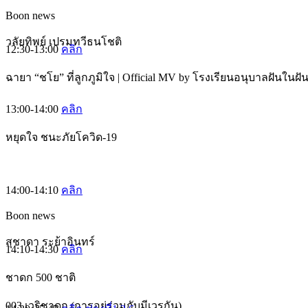
Boon news
วลัยทิพย์ เปรมทวีธนโชติ
12:30-13:00
คลิก
ฉายา “ชโย” ที่ลูกภูมิใจ | Official MV by โรงเรียนอนุบาลฝันในฝั
13:00-14:00
คลิก
หยุดใจ ชนะภัยโควิด-19
14:00-14:10
คลิก
Boon news
สุชาดา ระย้าอินทร์
14:10-14:30
คลิก
ชาดก 500 ชาติ
003 เวริชาดก (การอยู่ร่วมกับมีเวรกัน)