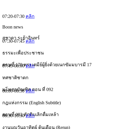
07:20-07:30
คลิก
Boon news
สุชาดา ระย้าอินทร์
07:30-07:45
คลิก
ธรรมะเพื่อประชาชน
ตอนที่ 170 พระเตมีย์ผู้ยิ่งด้วยเนกขัมมบารมี 17
07:45-08:00
คลิก
ทศชาติชาดก
มโหสถบัณฑิต ตอน ที่ 092
08:00-08:30
คลิก
กฎแห่งกรรม (English Subtitle)
ตอนที่ 082 หักดิบเลิกดื่มเหล้า
08:30-10:30
คลิก
งานบุญวันอาทิตย์ ต้นเดือน (Rerun)