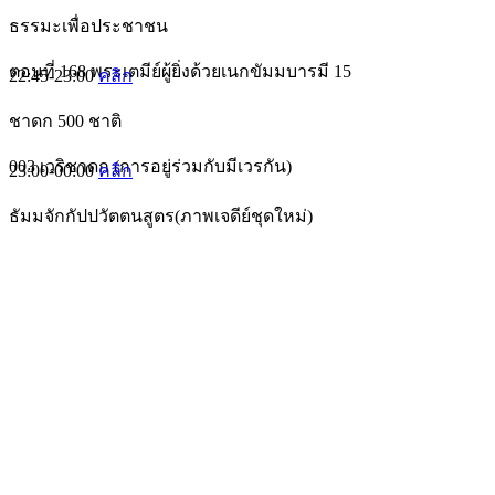
ธรรมะเพื่อประชาชน
ตอนที่ 168 พระเตมีย์ผู้ยิ่งด้วยเนกขัมมบารมี 15
22:45-23:00
คลิก
ชาดก 500 ชาติ
003 เวริชาดก (การอยู่ร่วมกับมีเวรกัน)
23:00-00:00
คลิก
ธัมมจักกัปปวัตตนสูตร(ภาพเจดีย์ชุดใหม่)