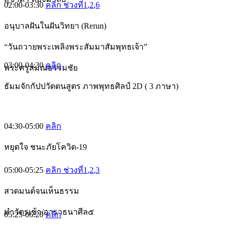
02:00-03:30
คลิก ช่วงที่1
,2
,6
อนุบาลฝันในฝันวิทยา (Rerun)
“วันถวายพระเพลิงพระสัมมาสัมพุทธเจ้า”
03:00-04:30
คลิก
พระครูสมณธรรมชัย
ธัมมจักกัปปวัตตนสูตร ภาพพุทธศิลป์ 2D ( 3 ภาษา)
04:30-05:00
คลิก
หยุดใจ ชนะภัยโควิด-19
05:00-05:25
คลิก ช่วงที่1
,2
,3
สวดมนต์จนเห็นธรรม
ทำวัตรเช้า/อาราธนาศีล๕
05:25-06:20
คลิก