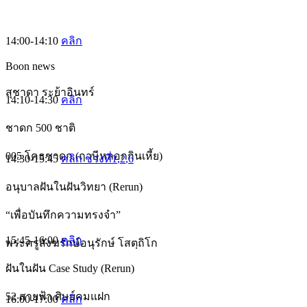
14:00-14:10
คลิก
Boon news
สุชาดา ระย้าอินทร์
14:10-14:30
คลิก
ชาดก 500 ชาติ
005 โคธชาดก (ฤาษีหลอกกินเหี้ย)
14:30-15:45
คลิก ช่วงที่1
,2
,6
อนุบาลฝันในฝันวิทยา (Rerun)
“เพื่อบันทึกความทรงจำ”
15:45-16:00
คลิก
พระครูสังฆรักษ์อนุรักษ์ โสตฺถิโก
ฝันในฝัน Case Study (Rerun)
52 สายฟ้า ศิษย์คมแฝก
16:00-17:00
คลิก