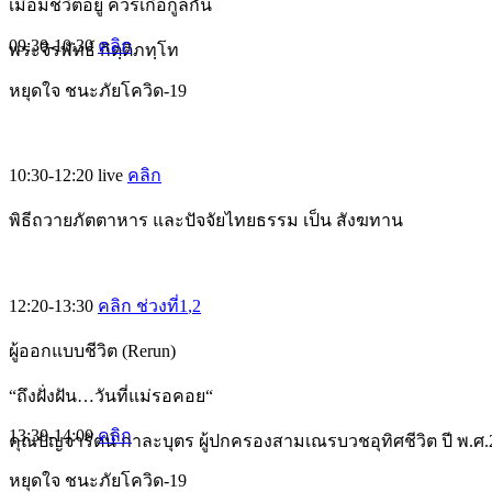
เมื่อมีชีวิตอยู่ ควรเกื้อกูลกัน
09:30-10:30
คลิก
พระจิรพัทธ์ กิตฺติภทฺโท
หยุดใจ ชนะภัยโควิด-19
10:30-12:20
live
คลิก
พิธีถวายภัตตาหาร และปัจจัยไทยธรรม เป็น สังฆทาน
12:20-13:30
คลิก ช่วงที่1
,2
ผู้ออกแบบชีวิต (Rerun)
“ถึงฝั่งฝัน…วันที่แม่รอคอย“
13:30-14:00
คลิก
คุณปัญจารัตน์ กาละบุตร ผู้ปกครองสามเณรบวชอุทิศชีวิต ปี พ.ศ.
หยุดใจ ชนะภัยโควิด-19