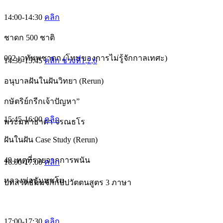
14:00-14:30
คลิก
ชาดก 500 ชาติ
002 เวทัพพชาดก (โทษของการไม่รู้จักกาลเทศะ)
14:30-15:45
คลิก ช่วงที่1
,2
,6
อนุบาลฝันในฝันวิทยา (Rerun)
กษัตริย์กรีกเจ้าปัญหา”
15:45-16:00
คลิก
พระมหาธาดา จรณธโร
ฝันในฝัน Case Study (Rerun)
49 เหตุที่รวยจากการพนัน
16:00-17:00
คลิก
หลวงพ่อธัมมชโย
บทสวดธัมมจักกัปปวัตตนสูตร 3 ภาษา
17:00-17:30
คลิก