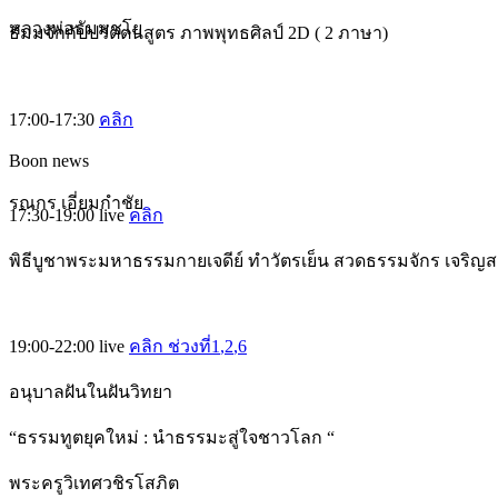
หลวงพ่อธัมมชโย
ธัมมจักกัปปวัตตนสูตร ภาพพุทธศิลป์ 2D ( 2 ภาษา)
17:00-17:30
คลิก
Boon news
รณกร เอี่ยมกำชัย
17:30-19:00
live
คลิก
พิธีบูชาพระมหาธรรมกายเจดีย์ ทำวัตรเย็น สวดธรรมจักร เจริญ
19:00-22:00
live
คลิก ช่วงที่1
,2
,6
อนุบาลฝันในฝันวิทยา
“ธรรมทูตยุคใหม่ : นำธรรมะสู่ใจชาวโลก “
พระครูวิเทศวชิรโสภิต