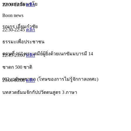
หลวงพ่อธัมมชโย
22:00-22:30
คลิก
Boon news
รณกร เอี่ยมกำชัย
22:30-22:45
คลิก
ธรรมะเพื่อประชาชน
ตอนที่ 167 พระเตมีย์ผู้ยิ่งด้วยเนกขัมมบารมี 14
22:45-23:00
คลิก
ชาดก 500 ชาติ
002 เวทัพพชาดก (โทษของการไม่รู้จักกาลเทศะ)
23:00-00:00
คลิก
บทสวดธัมมจักกัปปวัตตนสูตร 3 ภาษา