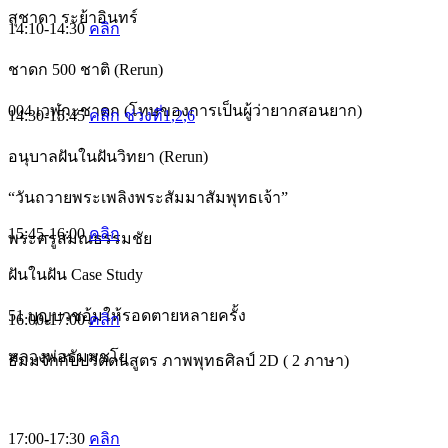
สุชาดา ระย้าอินทร์
14:10-14:30
คลิก
ชาดก 500 ชาติ (Rerun)
004 เวฬุกะชาดก (โทษของการเป็นผู้ว่ายากสอนยาก)
14:30-15:45
คลิก ช่วงที่1
,2
,6
อนุบาลฝันในฝันวิทยา (Rerun)
“วันถวายพระเพลิงพระสัมมาสัมพุทธเจ้า”
15:45-16:00
คลิก
พระครูสมณธรรมชัย
ฝันในฝัน Case Study
51 บุญบวชอุ้มให้รอดตายหลายครั้ง
16:00-17:00
คลิก
หลวงพ่อธัมมชโย
ธัมมจักกัปปวัตตนสูตร ภาพพุทธศิลป์ 2D ( 2 ภาษา)
17:00-17:30
คลิก