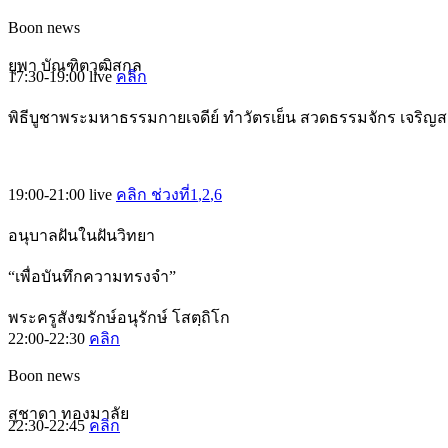
Boon news
ยุพา บัณฑิตวุฒิสกุล
17:30-19:00
live
คลิก
พิธีบูชาพระมหาธรรมกายเจดีย์ ทำวัตรเย็น สวดธรรมจักร เจริญ
19:00-21:00
live
คลิก ช่วงที่1
,2
,6
อนุบาลฝันในฝันวิทยา
“เพื่อบันทึกความทรงจำ”
พระครูสังฆรักษ์อนุรักษ์ โสตฺถิโก
22:00-22:30
คลิก
Boon news
สุชาดา ทองมาลัย
22:30-22:45
คลิก