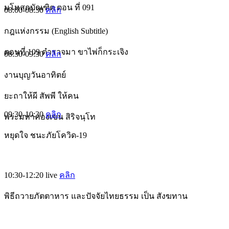
มโหสถบัณฑิต ตอน ที่ 091
08:00-08:30
คลิก
กฎแห่งกรรม (English Subtitle)
ตอนที่ 109 ตำรวจมา ขาไพ่ก็กระเจิง
08:30-09:30
คลิก
งานบุญวันอาทิตย์
ยะถาให้ผี สัพพี ให้คน
09:30-10:30
คลิก
พระมหาคองเขน สิริจนฺโท
หยุดใจ ชนะภัยโควิด-19
10:30-12:20
live
คลิก
พิธีถวายภัตตาหาร และปัจจัยไทยธรรม เป็น สังฆทาน