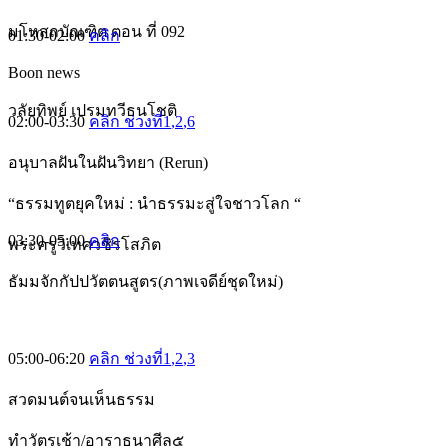
มโหสถบัณฑิต ตอน ที่ 092
01:30-02:00
คลิก
Boon news
วลัยทิพย์ เปรมทวีธนโชติ
02:00-03:30
คลิก ช่วงที่1
,2
,6
อนุบาลฝันในฝันวิทยา (Rerun)
“ธรรมทูตยุคใหม่ : นำธรรมะสู่ใจชาวโลก “
03:30-05:00
คลิก
พระครูวิเทศวชิรโสภิต
ธัมมจักกัปปวัตตนสูตร(ภาพเจดีย์ชุดใหม่)
05:00-06:20
คลิก ช่วงที่1
,2
,3
สวดมนต์จนเห็นธรรม
ทำวัตรเช้า/อาราธนาศีล๕