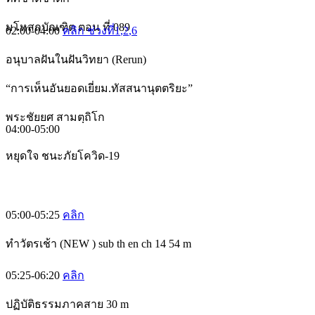
มโหสถบัณฑิต ตอน ที่ 089
02:00-04:00
คลิก ช่วงที่1
,2
,6
อนุบาลฝันในฝันวิทยา (Rerun)
“การเห็นอันยอดเยี่ยม.ทัสสนานุตตริยะ”
พระชัยยศ สามตฺถิโก
04:00-05:00
หยุดใจ ชนะภัยโควิด-19
05:00-05:25
คลิก
ทำวัตรเช้า (NEW ) sub th en ch 14 54 m
05:25-06:20
คลิก
ปฏิบัติธรรมภาคสาย 30 m