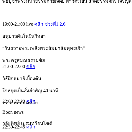
พิธีบูชาพระมหาธรรมกายเจดีย์ ทำวัตรเย็น สวดธรรมจักร เจริญ
19:00-21:00
live
คลิก ช่วงที่1
,2
,6
อนุบาลฝันในฝันวิทยา
“วันถวายพระเพลิงพระสัมมาสัมพุทธเจ้า”
พระครูสมณธรรมชัย
21:00-22:00
คลิก
วิธีฝึกสมาธิเบื้องต้น
ใจหยุดเป็นสิ่งสำคัญ 40 นาที
22:00-22:30
คลิก
หลวงพ่อธัมมชโย
Boon news
วลัยทิพย์ เปรมทวีธนโชติ
22:30-22:45
คลิก