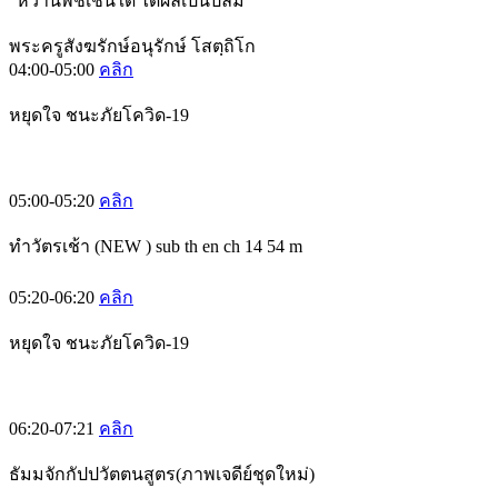
“หว่านพืชเช่นใด ได้ผลเป็นปลื้ม”
พระครูสังฆรักษ์อนุรักษ์ โสตฺถิโก
04:00-05:00
คลิก
หยุดใจ ชนะภัยโควิด-19
05:00-05:20
คลิก
ทำวัตรเช้า (NEW ) sub th en ch 14 54 m
05:20-06:20
คลิก
หยุดใจ ชนะภัยโควิด-19
06:20-07:21
คลิก
ธัมมจักกัปปวัตตนสูตร(ภาพเจดีย์ชุดใหม่)