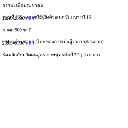
ธรรมะเพื่อประชาชน
ตอนที่ 169 พระเตมีย์ผู้ยิ่งด้วยเนกขัมมบารมี 16
22:45-23:00
คลิก
ชาดก 500 ชาติ
004 เวฬุกะชาดก (โทษของการเป็นผู้ว่ายากสอนยาก)
23:00-00:00
คลิก
ธัมมจักกัปปวัตตนสูตร ภาพพุทธศิลป์ 2D ( 3 ภาษา)