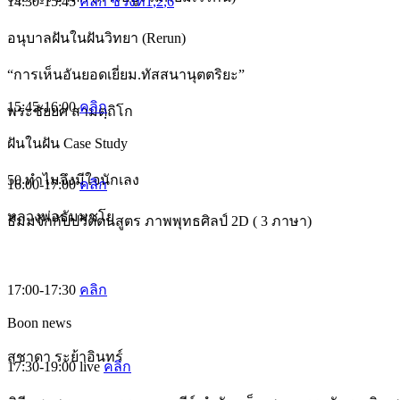
14:30-15:45
คลิก ช่วงที่1
,2
,6
อนุบาลฝันในฝันวิทยา (Rerun)
“การเห็นอันยอดเยี่ยม.ทัสสนานุตตริยะ”
15:45-16:00
คลิก
พระชัยยศ สามตฺถิโก
ฝันในฝัน Case Study
50 ทำไมจึงมีใจนักเลง
16:00-17:00
คลิก
หลวงพ่อธัมมชโย
ธัมมจักกัปปวัตตนสูตร ภาพพุทธศิลป์ 2D ( 3 ภาษา)
17:00-17:30
คลิก
Boon news
สุชาดา ระย้าอินทร์
17:30-19:00
live
คลิก