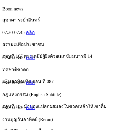
Boon news
สุชาดา ระย้าอินทร์
07:30-07:45
คลิก
ธรรมะเพื่อประชาชน
ตอนที่ 167 พระเตมีย์ผู้ยิ่งด้วยเนกขัมมบารมี 14
07:45-08:00
คลิก
ทศชาติชาดก
มโหสถบัณฑิต ตอน ที่ 087
08:00-08:30
คลิก
กฎแห่งกรรม (English Subtitle)
ตอนที่ 107 นำของแปลกผสมลงในขวดเหล้าให้เขาดื่ม
08:30-09:30
คลิก
งานบุญวันอาทิตย์ (Rerun)