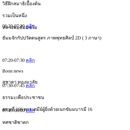
วิธีฝึกสมาธิเบื้องต้น
รวมเป็นหนึ่ง
06:20-07:20
คลิก
หลวงพ่อธัมมชโย
ธัมมจักกัปปวัตตนสูตร ภาพพุทธศิลป์ 2D ( 3 ภาษา)
07:20-07:30
คลิก
Boon news
สุชาดา ทองมาลัย
07:30-07:45
คลิก
ธรรมะเพื่อประชาชน
ตอนที่ 169 พระเตมีย์ผู้ยิ่งด้วยเนกขัมมบารมี 16
07:45-08:00
คลิก
ทศชาติชาดก