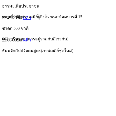
ธรรมะเพื่อประชาชน
ตอนที่ 168 พระเตมีย์ผู้ยิ่งด้วยเนกขัมมบารมี 15
22:45-23:00
คลิก
ชาดก 500 ชาติ
003 เวริชาดก (การอยู่ร่วมกับมีเวรกัน)
23:00-00:00
คลิก
ธัมมจักกัปปวัตตนสูตร(ภาพเจดีย์ชุดใหม่)