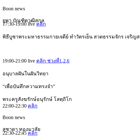
Boon news
ยุพา บัณฑิตวุฒิสกุล
17:30-19:00
live
คลิก
พิธีบูชาพระมหาธรรมกายเจดีย์ ทำวัตรเย็น สวดธรรมจักร เจริญ
19:00-21:00
live
คลิก ช่วงที่1
,2
,6
อนุบาลฝันในฝันวิทยา
“เพื่อบันทึกความทรงจำ”
พระครูสังฆรักษ์อนุรักษ์ โสตฺถิโก
22:00-22:30
คลิก
Boon news
สุชาดา ทองมาลัย
22:30-22:45
คลิก