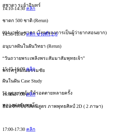
สุชาดา ระย้าอินทร์
14:10-14:30
คลิก
ชาดก 500 ชาติ (Rerun)
004 เวฬุกะชาดก (โทษของการเป็นผู้ว่ายากสอนยาก)
14:30-15:45
คลิก ช่วงที่1
,2
,6
อนุบาลฝันในฝันวิทยา (Rerun)
“วันถวายพระเพลิงพระสัมมาสัมพุทธเจ้า”
15:45-16:00
คลิก
พระครูสมณธรรมชัย
ฝันในฝัน Case Study
51 บุญบวชอุ้มให้รอดตายหลายครั้ง
16:00-17:00
คลิก
หลวงพ่อธัมมชโย
ธัมมจักกัปปวัตตนสูตร ภาพพุทธศิลป์ 2D ( 2 ภาษา)
17:00-17:30
คลิก