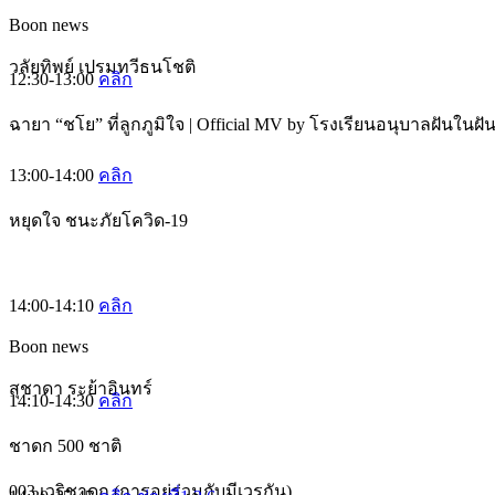
Boon news
วลัยทิพย์ เปรมทวีธนโชติ
12:30-13:00
คลิก
ฉายา “ชโย” ที่ลูกภูมิใจ | Official MV by โรงเรียนอนุบาลฝันในฝั
13:00-14:00
คลิก
หยุดใจ ชนะภัยโควิด-19
14:00-14:10
คลิก
Boon news
สุชาดา ระย้าอินทร์
14:10-14:30
คลิก
ชาดก 500 ชาติ
003 เวริชาดก (การอยู่ร่วมกับมีเวรกัน)