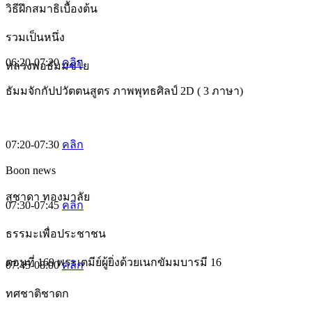
วิธีฝึกสมาธิเบื้องต้น
รวมเป็นหนึ่ง
06:20-07:20
คลิก
หลวงพ่อธัมมชโย
ธัมมจักกัปปวัตตนสูตร ภาพพุทธศิลป์ 2D ( 3 ภาษา)
07:20-07:30
คลิก
Boon news
สุชาดา ทองมาลัย
07:30-07:45
คลิก
ธรรมะเพื่อประชาชน
ตอนที่ 169 พระเตมีย์ผู้ยิ่งด้วยเนกขัมมบารมี 16
07:45-08:00
คลิก
ทศชาติชาดก