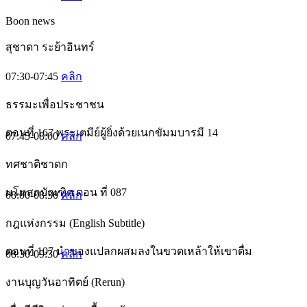
Boon news
สุชาดา ระย้าอินทร์
07:30-07:45
คลิก
ธรรมะเพื่อประชาชน
ตอนที่ 167 พระเตมีย์ผู้ยิ่งด้วยเนกขัมมบารมี 14
07:45-08:00
คลิก
ทศชาติชาดก
มโหสถบัณฑิต ตอน ที่ 087
08:00-08:30
คลิก
กฎแห่งกรรม (English Subtitle)
ตอนที่ 107 นำของแปลกผสมลงในขวดเหล้าให้เขาดื่ม
08:30-09:30
คลิก
งานบุญวันอาทิตย์ (Rerun)