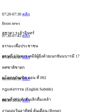
07:20-07:30
คลิก
Boon news
สุชาดา ระย้าอินทร์
07:30-07:45
คลิก
ธรรมะเพื่อประชาชน
ตอนที่ 170 พระเตมีย์ผู้ยิ่งด้วยเนกขัมมบารมี 17
07:45-08:00
คลิก
ทศชาติชาดก
มโหสถบัณฑิต ตอน ที่ 092
08:00-08:30
คลิก
กฎแห่งกรรม (English Subtitle)
ตอนที่ 082 หักดิบเลิกดื่มเหล้า
08:30-10:30
คลิก
งานบุญวันอาทิตย์ ต้นเดือน (Rerun)