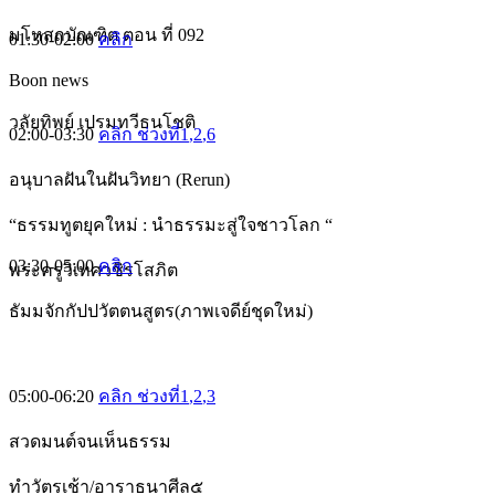
มโหสถบัณฑิต ตอน ที่ 092
01:30-02:00
คลิก
Boon news
วลัยทิพย์ เปรมทวีธนโชติ
02:00-03:30
คลิก ช่วงที่1
,2
,6
อนุบาลฝันในฝันวิทยา (Rerun)
“ธรรมทูตยุคใหม่ : นำธรรมะสู่ใจชาวโลก “
03:30-05:00
คลิก
พระครูวิเทศวชิรโสภิต
ธัมมจักกัปปวัตตนสูตร(ภาพเจดีย์ชุดใหม่)
05:00-06:20
คลิก ช่วงที่1
,2
,3
สวดมนต์จนเห็นธรรม
ทำวัตรเช้า/อาราธนาศีล๕