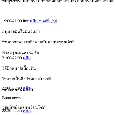
พิธีบูชาพระมหาธรรมกายเจดีย์ ทำวัตรเย็น สวดธรรมจักร เจริญ
19:00-21:00
live
คลิก ช่วงที่1
,2
,6
อนุบาลฝันในฝันวิทยา
“วันถวายพระเพลิงพระสัมมาสัมพุทธเจ้า”
พระครูสมณธรรมชัย
21:00-22:00
คลิก
วิธีฝึกสมาธิเบื้องต้น
ใจหยุดเป็นสิ่งสำคัญ 40 นาที
22:00-22:30
คลิก
หลวงพ่อธัมมชโย
Boon news
วลัยทิพย์ เปรมทวีธนโชติ
22:30-22:45
คลิก