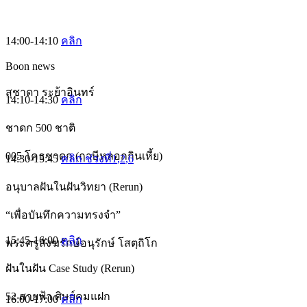
14:00-14:10
คลิก
Boon news
สุชาดา ระย้าอินทร์
14:10-14:30
คลิก
ชาดก 500 ชาติ
005 โคธชาดก (ฤาษีหลอกกินเหี้ย)
14:30-15:45
คลิก ช่วงที่1
,2
,6
อนุบาลฝันในฝันวิทยา (Rerun)
“เพื่อบันทึกความทรงจำ”
15:45-16:00
คลิก
พระครูสังฆรักษ์อนุรักษ์ โสตฺถิโก
ฝันในฝัน Case Study (Rerun)
52 สายฟ้า ศิษย์คมแฝก
16:00-17:00
คลิก