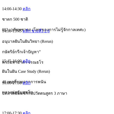
14:00-14:30
คลิก
ชาดก 500 ชาติ
002 เวทัพพชาดก (โทษของการไม่รู้จักกาลเทศะ)
14:30-15:45
คลิก ช่วงที่1
,2
,6
อนุบาลฝันในฝันวิทยา (Rerun)
กษัตริย์กรีกเจ้าปัญหา”
15:45-16:00
คลิก
พระมหาธาดา จรณธโร
ฝันในฝัน Case Study (Rerun)
49 เหตุที่รวยจากการพนัน
16:00-17:00
คลิก
หลวงพ่อธัมมชโย
บทสวดธัมมจักกัปปวัตตนสูตร 3 ภาษา
17:00-17:30
คลิก