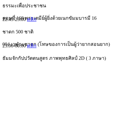
ธรรมะเพื่อประชาชน
ตอนที่ 169 พระเตมีย์ผู้ยิ่งด้วยเนกขัมมบารมี 16
22:45-23:00
คลิก
ชาดก 500 ชาติ
004 เวฬุกะชาดก (โทษของการเป็นผู้ว่ายากสอนยาก)
23:00-00:00
คลิก
ธัมมจักกัปปวัตตนสูตร ภาพพุทธศิลป์ 2D ( 3 ภาษา)