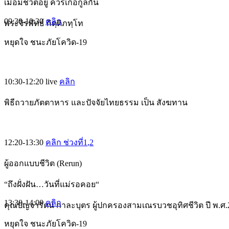
เมื่อมีชีวิตอยู่ ควรเกื้อกูลกัน
09:30-10:30
คลิก
พระจิรพัทธ์ กิตฺติภทฺโท
หยุดใจ ชนะภัยโควิด-19
10:30-12:20
live
คลิก
พิธีถวายภัตตาหาร และปัจจัยไทยธรรม เป็น สังฆทาน
12:20-13:30
คลิก ช่วงที่1
,2
ผู้ออกแบบชีวิต (Rerun)
“ถึงฝั่งฝัน…วันที่แม่รอคอย“
13:30-14:00
คลิก
คุณปัญจารัตน์ กาละบุตร ผู้ปกครองสามเณรบวชอุทิศชีวิต ปี พ.ศ.
หยุดใจ ชนะภัยโควิด-19