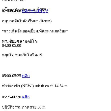
มโหสถบัณฑิต ตอน ที่ 089
02:00-04:00
คลิก ช่วงที่1
,2
,6
อนุบาลฝันในฝันวิทยา (Rerun)
“การเห็นอันยอดเยี่ยม.ทัสสนานุตตริยะ”
พระชัยยศ สามตฺถิโก
04:00-05:00
หยุดใจ ชนะภัยโควิด-19
05:00-05:25
คลิก
ทำวัตรเช้า (NEW ) sub th en ch 14 54 m
05:25-06:20
คลิก
ปฏิบัติธรรมภาคสาย 30 m