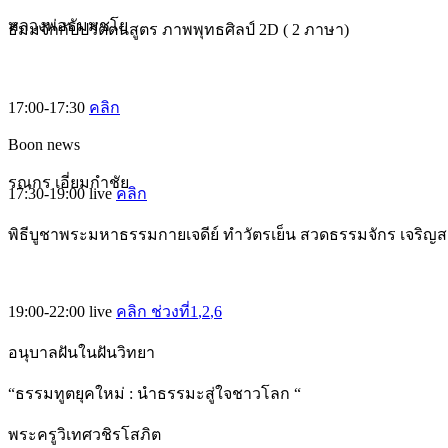
หลวงพ่อธัมมชโย
ธัมมจักกัปปวัตตนสูตร ภาพพุทธศิลป์ 2D ( 2 ภาษา)
17:00-17:30
คลิก
Boon news
รณกร เอี่ยมกำชัย
17:30-19:00
live
คลิก
พิธีบูชาพระมหาธรรมกายเจดีย์ ทำวัตรเย็น สวดธรรมจักร เจริญ
19:00-22:00
live
คลิก ช่วงที่1
,2
,6
อนุบาลฝันในฝันวิทยา
“ธรรมทูตยุคใหม่ : นำธรรมะสู่ใจชาวโลก “
พระครูวิเทศวชิรโสภิต