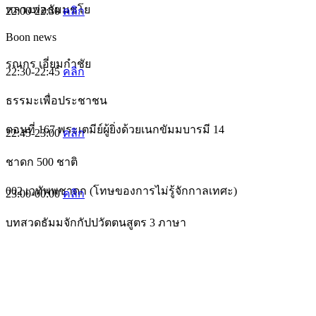
หลวงพ่อธัมมชโย
22:00-22:30
คลิก
Boon news
รณกร เอี่ยมกำชัย
22:30-22:45
คลิก
ธรรมะเพื่อประชาชน
ตอนที่ 167 พระเตมีย์ผู้ยิ่งด้วยเนกขัมมบารมี 14
22:45-23:00
คลิก
ชาดก 500 ชาติ
002 เวทัพพชาดก (โทษของการไม่รู้จักกาลเทศะ)
23:00-00:00
คลิก
บทสวดธัมมจักกัปปวัตตนสูตร 3 ภาษา