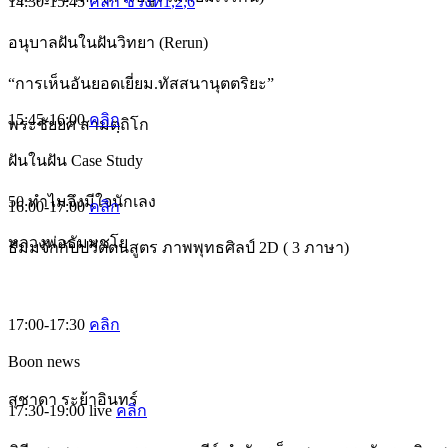
14:30-15:45
คลิก ช่วงที่1
,2
,6
อนุบาลฝันในฝันวิทยา (Rerun)
“การเห็นอันยอดเยี่ยม.ทัสสนานุตตริยะ”
15:45-16:00
คลิก
พระชัยยศ สามตฺถิโก
ฝันในฝัน Case Study
50 ทำไมจึงมีใจนักเลง
16:00-17:00
คลิก
หลวงพ่อธัมมชโย
ธัมมจักกัปปวัตตนสูตร ภาพพุทธศิลป์ 2D ( 3 ภาษา)
17:00-17:30
คลิก
Boon news
สุชาดา ระย้าอินทร์
17:30-19:00
live
คลิก