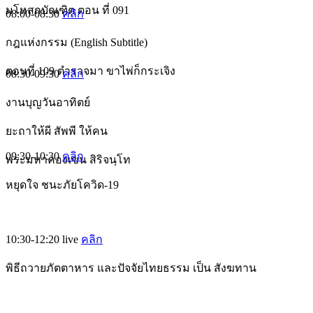
มโหสถบัณฑิต ตอน ที่ 091
08:00-08:30
คลิก
กฎแห่งกรรม (English Subtitle)
ตอนที่ 109 ตำรวจมา ขาไพ่ก็กระเจิง
08:30-09:30
คลิก
งานบุญวันอาทิตย์
ยะถาให้ผี สัพพี ให้คน
09:30-10:30
คลิก
พระมหาคองเขน สิริจนฺโท
หยุดใจ ชนะภัยโควิด-19
10:30-12:20
live
คลิก
พิธีถวายภัตตาหาร และปัจจัยไทยธรรม เป็น สังฆทาน