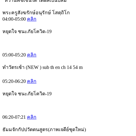
“หว่านพืชเช่นใด ได้ผลเป็นปลื้ม”
พระครูสังฆรักษ์อนุรักษ์ โสตฺถิโก
04:00-05:00
คลิก
หยุดใจ ชนะภัยโควิด-19
05:00-05:20
คลิก
ทำวัตรเช้า (NEW ) sub th en ch 14 54 m
05:20-06:20
คลิก
หยุดใจ ชนะภัยโควิด-19
06:20-07:21
คลิก
ธัมมจักกัปปวัตตนสูตร(ภาพเจดีย์ชุดใหม่)