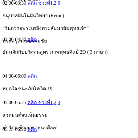
02:00-03:30
คลิก ช่วงที่1
,2
,6
อนุบาลฝันในฝันวิทยา (Rerun)
“วันถวายพระเพลิงพระสัมมาสัมพุทธเจ้า”
03:00-04:30
คลิก
พระครูสมณธรรมชัย
ธัมมจักกัปปวัตตนสูตร ภาพพุทธศิลป์ 2D ( 3 ภาษา)
04:30-05:00
คลิก
หยุดใจ ชนะภัยโควิด-19
05:00-05:25
คลิก ช่วงที่1
,2
,3
สวดมนต์จนเห็นธรรม
ทำวัตรเช้า/อาราธนาศีล๕
05:25-06:20
คลิก