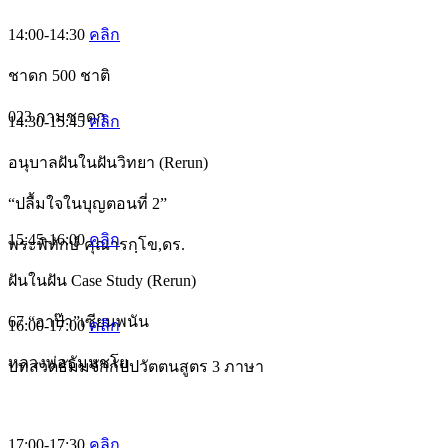
14:00-14:30
คลิก
ชาดก 500 ชาติ
023 กามชาดก
14:30-15:45
คลิก
อนุบาลฝันในฝันวิทยา (Rerun)
“ปลื้มใจในบุญตอนที่ 2”
15:45-16:00
คลิก
พระพิทักษ์ คุณารกฺโข,ดร.
ฝันในฝัน Case Study (Rerun)
67 “อาป๊า”เซียนพนัน
16:00-17:00
คลิก
หลวงพ่อธัมมชโย
บทสวดธัมมจักกัปปวัตตนสูตร 3 ภาษา
17:00-17:30
คลิก