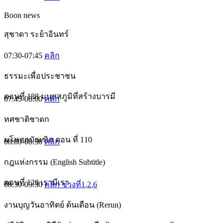
Boon news
สุชาดา ระย้าอินทร์
07:30-07:45
คลิก
ธรรมะเพื่อประชาชน
ตอนที่ 188 มนุสสภูมิที่สร้างบารมี
07:45-08:00
คลิก
ทศชาติชาดก
มโหสถบัณฑิต ตอน ที่ 110
08:00-08:30
คลิก
กฎแห่งกรรม (English Subtitle)
ตอนที่ 128 เรามีเรา
08:30-09:30
คลิก ช่วงที่1
,2
,6
งานบุญวันอาทิตย์ ต้นเดือน (Rerun)