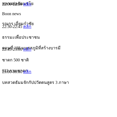
หลวงพ่อธัมมชโย
22:00-22:30
คลิก
Boon news
รณกร เอี่ยมกำชัย
22:30-22:45
คลิก
ธรรมะเพื่อประชาชน
ตอนที่ 188 มนุสสภูมิที่สร้างบารมี
22:45-23:00
คลิก
ชาดก 500 ชาติ
023 กามชาดก
23:00-00:00
คลิก
บทสวดธัมมจักกัปปวัตตนสูตร 3 ภาษา