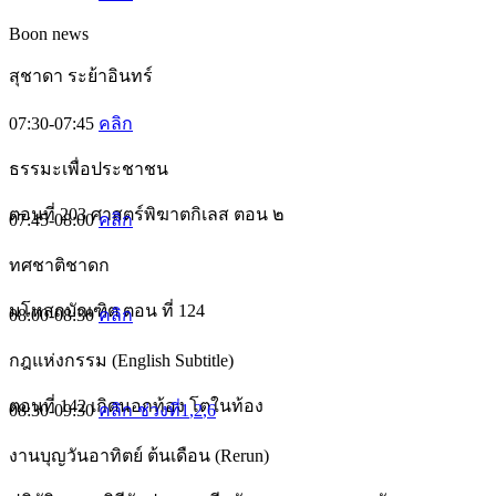
Boon news
สุชาดา ระย้าอินทร์
07:30-07:45
คลิก
ธรรมะเพื่อประชาชน
ตอนที่ 203 ศาสตร์พิฆาตกิเลส ตอน ๒
07:45-08:00
คลิก
ทศชาติชาดก
มโหสถบัณฑิต ตอน ที่ 124
08:00-08:30
คลิก
กฎแห่งกรรม (English Subtitle)
ตอนที่ 142 เกิดนอกท้อง โตในท้อง
08:30-09:30
คลิก ช่วงที่1
,2
,6
งานบุญวันอาทิตย์ ต้นเดือน (Rerun)