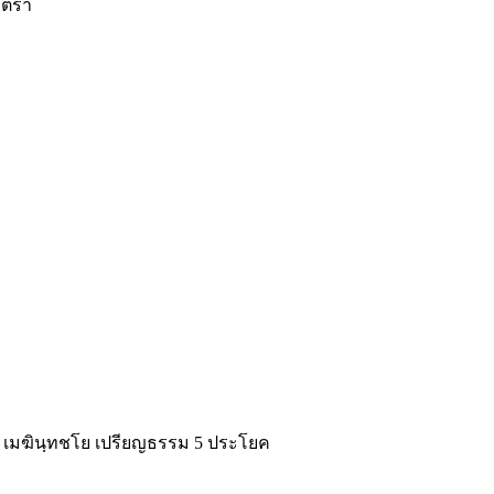
าตรา
 เมฆินฺทชโย เปรียญธรรม 5 ประโยค