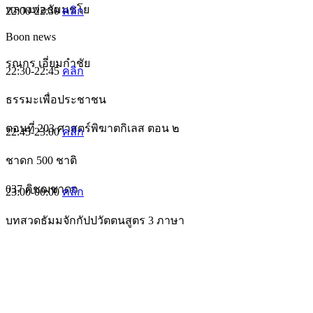
หลวงพ่อธัมมชโย
22:00-22:30
คลิก
Boon news
รณกร เอี่ยมกำชัย
22:30-22:45
คลิก
ธรรมะเพื่อประชาชน
ตอนที่ 203 ศาสตร์พิฆาตกิเลส ตอน ๒
22:45-23:00
คลิก
ชาดก 500 ชาติ
037 คิชฌชาดก
23:00-00:00
คลิก
บทสวดธัมมจักกัปปวัตตนสูตร 3 ภาษา