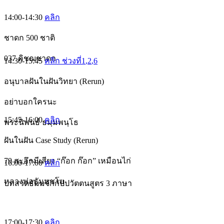
14:00-14:30
คลิก
ชาดก 500 ชาติ
037 คิชฌชาดก
14:30-15:45
คลิก ช่วงที่1
,2
,6
อนุบาลฝันในฝันวิทยา (Rerun)
อย่าบอกใครนะ
15:45-16:00
คลิก
พระนิพนธ์ ธมฺมพนฺโธ
ฝันในฝัน Case Study (Rerun)
79 สะอึกมีเสียง “ก๊อก ก๊อก” เหมือนไก่
16:00-17:00
คลิก
หลวงพ่อธัมมชโย
บทสวดธัมมจักกัปปวัตตนสูตร 3 ภาษา
17:00-17:30
คลิก