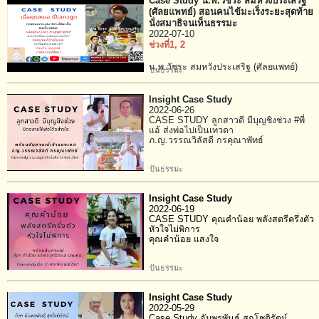
Case Study น.พ.วัชระ สมหวังประเสริฐ
(ศัลยแพทย์) สอนคนไข้มะเร็งระยะสุดท้าย
นั่งสมาธิจนเห็นธรรมะ
2022-07-10
ช่วงที่1
, 2
น.พ.วัชระ สมหวังประเสริฐ (ศัลยแพทย์)
ปันธรรมะ
Insight Case Study
2022-06-26
CASE STUDY ลูกสาวดี มีบุญชิงช่วง #พี่
แอ้ ส่งพ่อไปเป็นเทวดา
ภ.ญ.วรรณวิลัสดี กรคุณาพัทธ์
ปันธรรมะ
Insight Case Study
2022-06-19
CASE STUDY คุณคำน้อย พลังสตรีครึ่งตัว
หัวใจไม่พิการ
คุณคำน้อย แสงใจ
ปันธรรมะ
Insight Case Study
2022-05-29
Case Study อัมพรพันธุ์ สุกโชติรัตน์