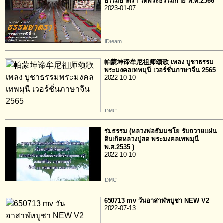
ธรรมยาตรา วัดพระธรรมกาย พ.ศ.2566
2023-01-07
iDream
帕蒙坤谛牟尼祖师颂歌 เพลง บูชาธรรม
พระมงคลเทพมุนี เวอร์ชั่นภาษาจีน 2565
2022-10-10
DMC
ร่มธรรม (หลวงพ่อธัมมชโย รับถวายแผ่น
ดินเกิดหลวงปู่สด พระมงคลเทพมุนี
พ.ศ.2535 )
2022-10-10
DMC
650713 mv วันอาสาฬหบูชา NEW V2
2022-07-13