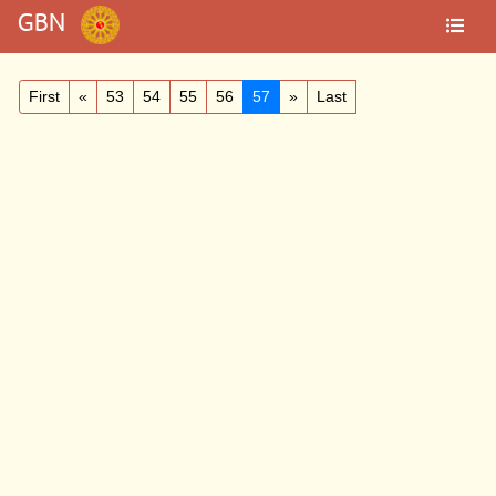
GBN
First
«
53
54
55
56
57
»
Last