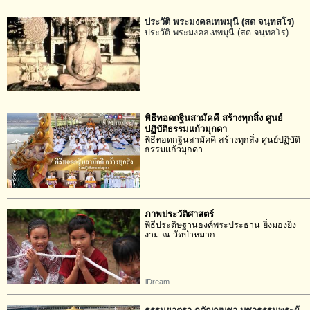
ประวัติ พระมงคลเทพมุนี (สด จนฺทสโร)
ประวัติ พระมงคลเทพมุนี (สด จนฺทสโร)
พิธีทอดกฐินสามัคคี สร้างทุกสิ่ง ศูนย์
ปฏิบัติธรรมแก้วมุกดา
พิธีทอดกฐินสามัคคี สร้างทุกสิ่ง ศูนย์ปฏิบัติ
ธรรมแก้วมุกดา
ภาพประวัติศาสตร์
พิธีประดิษฐานองค์พระประธาน ยิ่งมองยิ่ง
งาม ณ วัดป่าหมาก
iDream