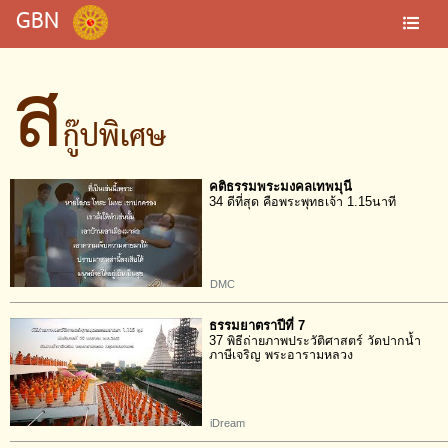
GBN
ส
กู๊ปพิเศษ
คติธรรมพระมงคลเทพมุนี
34 ดีที่สุด คือพระพุทธเจ้า 1.15นาที
DMC
ธรรมยาตราปีที่ 7
37 พิธีถ่ายภาพประวัติศาสตร์ วัดปากน้ำ
ภาษีเจริญ พระอารามหลวง
iDream