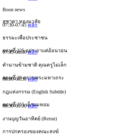
Boon news
สุชาดา ทองมาลัย
07:30-07:45
คลิก
ธรรมะเพื่อประชาชน
ตอนที่ 225 อย่าเอาแต่อ้อนวอน
07:45-08:00
คลิก
ตำนานข้ามชาติ คุณครูไม่เล็ก
ตอนที่ 28 กราบพระมหาเถระ
08:00-08:30
คลิก
กฎแห่งกรรม (English Subtitle)
ตอนที่ 255 เด็กผมหอม
08:30-09:30
คลิก
งานบุญวันอาทิตย์ (Rerun)
การปกครองของคณะสงฆ์