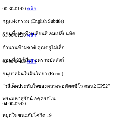
00:30-01:00
คลิก
กฎแห่งกรรม (English Subtitle)
ตอนที่ 249 ฟ้าเปลี่ยนสี ลมเปลี่ยนทิศ
01:00-01:30
คลิก
ตำนานข้ามชาติ คุณครูไม่เล็ก
ตอนที่ 22 ผู้สืบทอดราชบัลลังก์
02:00-04:00
คลิก
อนุบาลฝันในฝันวิทยา (Rerun)
“วลีเด็ดประทับใจของหลวงพ่อทัตตชีโว ตอน2 EP52”
พระมหาสุรัตน์ อคฺครตโน
04:00-05:00
หยุดใจ ชนะภัยโควิด-19