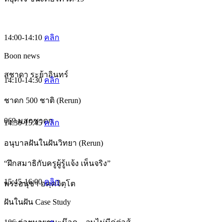
14:00-14:10
คลิก
Boon news
สุชาดา ระย้าอินทร์
14:10-14:30
คลิก
ชาดก 500 ชาติ (Rerun)
069 มสกชาดก
14:30-15:45
คลิก
อนุบาลฝันในฝันวิทยา (Rerun)
“ฝึกสมาธิกับครูผู้รู้แจ้ง เห็นจริง”
15:45-16:00
คลิก
พระอนุชา อคฺคจิตฺโต
ฝันในฝัน Case Study