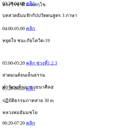
03:30-04:00
คลิก
พระวีรชาติ มเหสกฺโข
บทสวดธัมมจักกัปปวัตตนสูตร 3 ภาษา
04:00-05:00
คลิก
หยุดใจ ชนะภัยโควิด-19
05:00-05:20
คลิก ช่วงที่1
,2
,3
สวดมนต์จนเห็นธรรม
ทำวัตรเช้า/อาราธนาศีล๕
05:20-06:20
คลิก
ปฏิบัติธรรมภาคสาย 30 m
หลวงพ่อธัมมชโย
06:20-07:20
คลิก