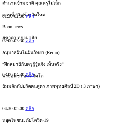
ตำนานข้ามชาติ คุณครูไม่เล็ก
ตอนที่ 30 สร้างวัดใหม่
01:30-02:00
คลิก
Boon news
สุชาดา ทองมาลัย
02:00-03:30
คลิก
อนุบาลฝันในฝันวิทยา (Rerun)
“ฝึกสมาธิกับครูผู้รู้แจ้ง เห็นจริง”
03:00-04:30
คลิก
พระอนุชา อคฺคจิตฺโต
ธัมมจักกัปปวัตตนสูตร ภาพพุทธศิลป์ 2D ( 3 ภาษา)
04:30-05:00
คลิก
หยุดใจ ชนะภัยโควิด-19