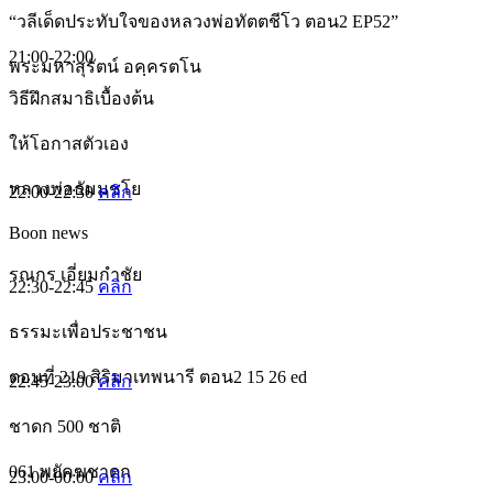
“วลีเด็ดประทับใจของหลวงพ่อทัตตชีโว ตอน2 EP52”
21:00-22:00
พระมหาสุรัตน์ อคฺครตโน
วิธีฝึกสมาธิเบื้องต้น
ให้โอกาสตัวเอง
หลวงพ่อธัมมชโย
22:00-22:30
คลิก
Boon news
รณกร เอี่ยมกำชัย
22:30-22:45
คลิก
ธรรมะเพื่อประชาชน
ตอนที่ 219 สิริมาเทพนารี ตอน2 15 26 ed
22:45-23:00
คลิก
ชาดก 500 ชาติ
061 พยัคฆชาดก
23:00-00:00
คลิก