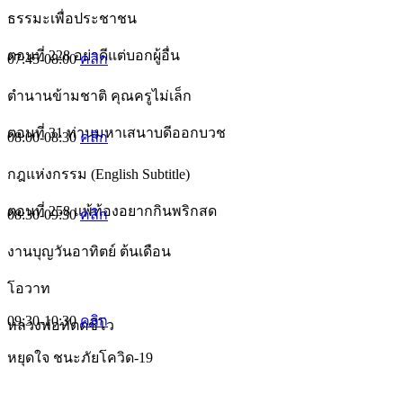
ธรรมะเพื่อประชาชน
ตอนที่ 228 อย่าดีแต่บอกผู้อื่น
07:45-08:00
คลิก
ตำนานข้ามชาติ คุณครูไม่เล็ก
ตอนที่ 31 ท่านมหาเสนาบดีออกบวช
08:00-08:30
คลิก
กฎแห่งกรรม (English Subtitle)
ตอนที่ 258 แพ้ท้องอยากกินพริกสด
08:30-09:30
คลิก
งานบุญวันอาทิตย์ ต้นเดือน
โอวาท
09:30-10:30
คลิก
หลวงพ่อทัตตชีโว
หยุดใจ ชนะภัยโควิด-19