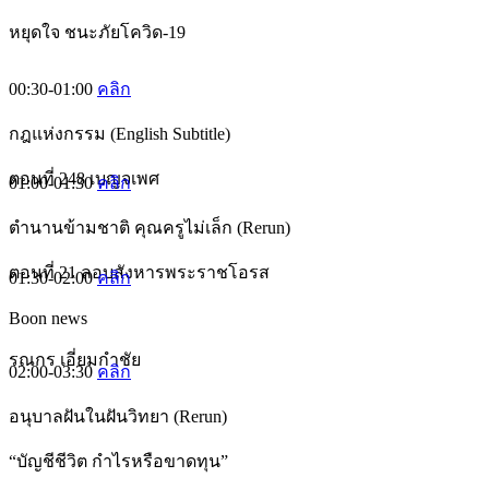
หยุดใจ ชนะภัยโควิด-19
00:30-01:00
คลิก
กฎแห่งกรรม (English Subtitle)
ตอนที่ 248 เบญจเพศ
01:00-01:30
คลิก
ตำนานข้ามชาติ คุณครูไม่เล็ก (Rerun)
ตอนที่ 21 ลอบสังหารพระราชโอรส
01:30-02:00
คลิก
Boon news
รณกร เอี่ยมกำชัย
02:00-03:30
คลิก
อนุบาลฝันในฝันวิทยา (Rerun)
“บัญชีชีวิต กำไรหรือขาดทุน”