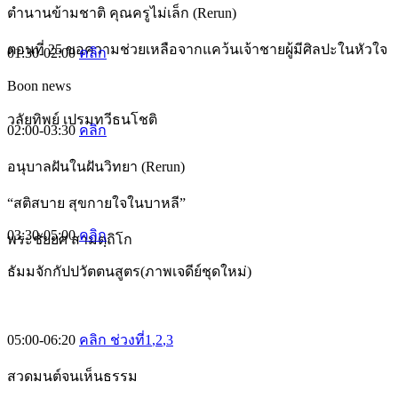
ตำนานข้ามชาติ คุณครูไม่เล็ก (Rerun)
ตอนที่ 25 ขอความช่วยเหลือจากแคว้นเจ้าชายผู้มีศิลปะในหัวใจ
01:30-02:00
คลิก
Boon news
วลัยทิพย์ เปรมทวีธนโชติ
02:00-03:30
คลิก
อนุบาลฝันในฝันวิทยา (Rerun)
“สติสบาย สุขกายใจในบาหลี”
03:30-05:00
คลิก
พระชัยยศ สามตฺถิโก
ธัมมจักกัปปวัตตนสูตร(ภาพเจดีย์ชุดใหม่)
05:00-06:20
คลิก ช่วงที่1
,2
,3
สวดมนต์จนเห็นธรรม