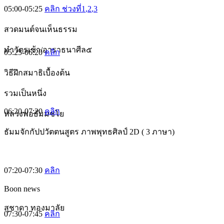
05:00-05:25
คลิก ช่วงที่1
,2
,3
สวดมนต์จนเห็นธรรม
ทำวัตรเช้า/อาราธนาศีล๕
05:25-06:20
คลิก
วิธีฝึกสมาธิเบื้องต้น
รวมเป็นหนึ่ง
06:20-07:20
คลิก
หลวงพ่อธัมมชโย
ธัมมจักกัปปวัตตนสูตร ภาพพุทธศิลป์ 2D ( 3 ภาษา)
07:20-07:30
คลิก
Boon news
สุชาดา ทองมาลัย
07:30-07:45
คลิก