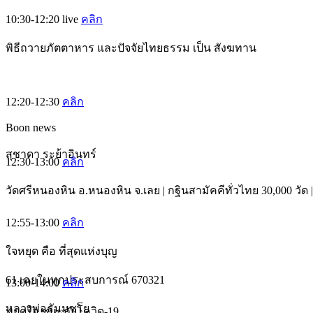
10:30-12:20
live
คลิก
พิธีถวายภัตตาหาร และปัจจัยไทยธรรม เป็น สังฆทาน
12:20-12:30
คลิก
Boon news
สุชาดา ระย้าอินทร์
12:30-13:00
คลิก
วัดศรีหนองหิน อ.หนองหิน จ.เลย | กฐินสามัคคีทั่วไทย 30,000 วัด | 
12:55-13:00
คลิก
ใจหยุด คือ ที่สุดแห่งบุญ
61 เฉยในทุกประสบการณ์ 670321
13:00-14:00
คลิก
หลวงพ่อธัมมชโย
หยุดใจ ชนะภัยโควิด-19