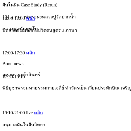
ฝันในฝัน Case Study (Rerun)
104 อานุภาพพระผงหลวงปู่วัดปากน้ำ
16:00-17:00
คลิก
หลวงพ่อธัมมชโย
บทสวดธัมมจักกัปปวัตตนสูตร 3 ภาษา
17:00-17:30
คลิก
Boon news
สุชาดา ระย้าอินทร์
17:30-19:10
พิธีบูชาพระมหาธรรมกายเจดีย์ ทำวัตรเย็น เวียนประทักษิณ เจร
19:10-21:00
live
คลิก
อนุบาลฝันในฝันวิทยา