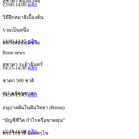
สุชาดา ทองมาลัย
13:00-14:00
คลิก
วิธีฝึกสมาธิเบื้องต้น
รวมเป็นหนึ่ง
14:00-14:15
คลิก
หลวงพ่อธัมมชโย
Boon news
สุชาดา ระย้าอินทร์
14:15-14:30
คลิก
ชาดก 500 ชาติ
061 พยัคฆชาดก
14:30-15:45
คลิก
อนุบาลฝันในฝันวิทยา (Rerun)
“บัญชีชีวิต กำไรหรือขาดทุน”
15:45-16:00
คลิก
พระวีรชาติ มเหสกฺโข