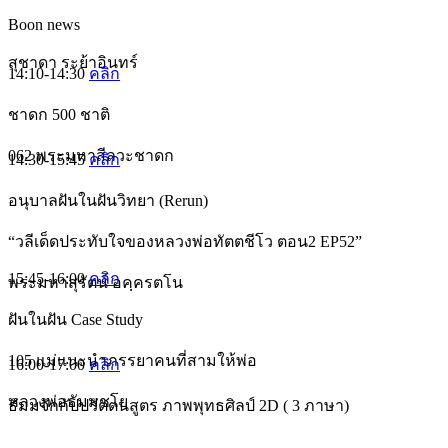
Boon news
สุชาดา ระย้าอินทร์
14:10-14:30
คลิก
ชาดก 500 ชาติ
062 พระมหาสีลวะชาดก
14:30-15:45
คลิก
อนุบาลฝันในฝันวิทยา (Rerun)
“วลีเด็ดประทับใจของหลวงพ่อทัตตชีโว ตอน2 EP52”
15:45-16:00
คลิก
พระมหาสุรัตน์ อคฺครตโน
ฝันในฝัน Case Study
105 แม่แนะนำภรรยาคนที่สามให้พ่อ
16:00-17:00
คลิก
หลวงพ่อธัมมชโย
ธัมมจักกัปปวัตตนสูตร ภาพพุทธศิลป์ 2D ( 3 ภาษา)