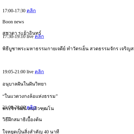
17:00-17:30
คลิก
Boon news
สุชาดา ระย้าอินทร์
17:30-19:10
live
คลิก
พิธีบูชาพระมหาธรรมกายเจดีย์ ทำวัตรเย็น สวดธรรมจักร เจริญ
19:05-21:00
live
คลิก
อนุบาลฝันในฝันวิทยา
“ในแวดวงกงล้อแห่งธรรม”
21:00-22:00
คลิก
พระจิรวัฒน์ สนฺติวฑฺฒโน
วิธีฝึกสมาธิเบื้องต้น
ใจหยุดเป็นสิ่งสำคัญ 40 นาที