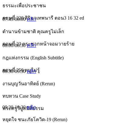
ธรรมะเพื่อประชาชน
ตอนที่ 220 สิริมาเทพนารี ตอน3 16 32 ed
07:45-08:00
คลิก
ตำนานข้ามชาติ คุณครูไม่เล็ก
ตอนที่ 23 กระชากหน้าจอมวายร้าย
08:00-08:30
คลิก
กฎแห่งกรรม (English Subtitle)
ตอนที่ 250 หนูไม่รู้
08:30-09:30
คลิก
งานบุญวันอาทิตย์ (Rerun)
ทบทวน Case Study
09:30-10:30
คลิก
พระครูวิบูลนิติธรรม
หยุดใจ ชนะภัยโควิด-19 (Rerun)