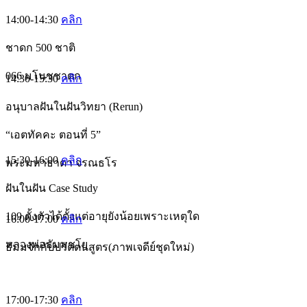
14:00-14:30
คลิก
ชาดก 500 ชาติ
066 มโนชชาดก
14:30-15:30
คลิก
อนุบาลฝันในฝันวิทยา (Rerun)
“เอตทัคคะ ตอนที่ 5”
15:30-16:00
คลิก
พระมหาธาดา จรณธโร
ฝันในฝัน Case Study
109 ตั้งตัวได้ตั้งแต่อายุยังน้อยเพราะเหตุใด
16:00-17:00
คลิก
หลวงพ่อธัมมชโย
ธัมมจักกัปปวัตตนสูตร(ภาพเจดีย์ชุดใหม่)
17:00-17:30
คลิก