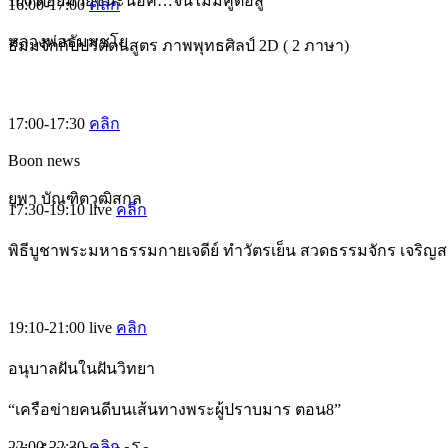
106 ต่อยมวยชนะน๊อค…จนไม่มีคู่ต่อสู้
16:00-17:00
คลิก
หลวงพ่อธัมมชโย
ธัมมจักกัปปวัตตนสูตร ภาพพุทธศิลป์ 2D ( 2 ภาษา)
17:00-17:30
คลิก
Boon news
ยุพา บัณฑิตวุฒิสกุล
17:30-19:10
live
คลิก
พิธีบูชาพระมหาธรรมกายเจดีย์ ทำวัตรเย็น สวดธรรมจักร เจริญ
19:10-21:00
live
คลิก
อนุบาลฝันในฝันวิทยา
“เครือข่ายคนดีบนเส้นทางพระผู้ปราบมาร ตอน8”
22:00-22:30
คลิก