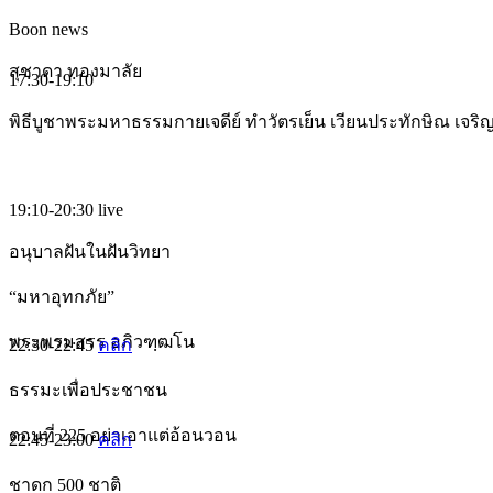
Boon news
สุชาดา ทองมาลัย
17:30-19:10
พิธีบูชาพระมหาธรรมกายเจดีย์ ทำวัตรเย็น เวียนประทักษิณ เจร
19:10-20:30
live
อนุบาลฝันในฝันวิทยา
“มหาอุทกภัย”
พระพรมสรร อภิวฑฺฒโน
22:30-22:45
คลิก
ธรรมะเพื่อประชาชน
ตอนที่ 225 อย่าเอาแต่อ้อนวอน
22:45-23:00
คลิก
ชาดก 500 ชาติ