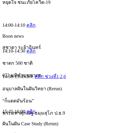
หยุดใจ ชนะภัยโควิด-19
14:00-14:10
คลิก
Boon news
สุชาดา ระย้าอินทร์
14:10-14:30
คลิก
ชาดก 500 ชาติ
072 มหิฬามุขชาดก
14:30-15:45
live
คลิก ช่วงที่1
,2
,6
อนุบาลฝันในฝันวิทยา (Rerun)
“ก็แดดมันร้อน”
15:45-16:00
คลิก
พระมหาศุภณัฐ ธมฺมสุโภ ป.ธ.9
ฝันในฝัน Case Study (Rerun)