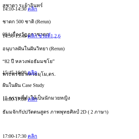
สุชาดา ระย้าอินทร์
14:10-14:30
คลิก
ชาดก 500 ชาติ (Rerun)
084 เรื่องวัฏฏกาชาดก
14:30-15:45
คลิก ช่วงที่1
,2
,6
อนุบาลฝันในฝันวิทยา (Rerun)
“82 ปี หลวงพ่อธัมมชโย”
15:45-16:00
คลิก
พระพรชัย พลวธมฺโม,ดร.
ฝันในฝัน Case Study
15 กรรมที่ทำให้เป็นนักมวยหญิง
16:00-17:00
คลิก
ธัมมจักกัปปวัตตนสูตร ภาพพุทธศิลป์ 2D ( 2 ภาษา)
17:00-17:30
คลิก