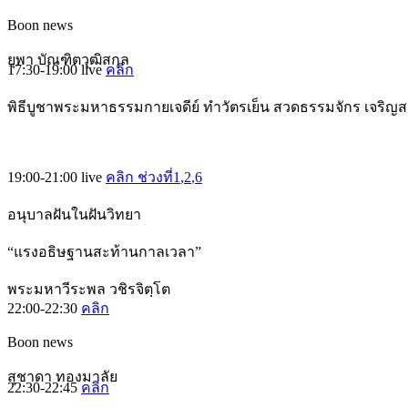
Boon news
ยุพา บัณฑิตวุฒิสกุล
17:30-19:00
live
คลิก
พิธีบูชาพระมหาธรรมกายเจดีย์ ทำวัตรเย็น สวดธรรมจักร เจริญ
19:00-21:00
live
คลิก ช่วงที่1
,2
,6
อนุบาลฝันในฝันวิทยา
“แรงอธิษฐานสะท้านกาลเวลา”
พระมหาวีระพล วชิรจิตฺโต
22:00-22:30
คลิก
Boon news
สุชาดา ทองมาลัย
22:30-22:45
คลิก