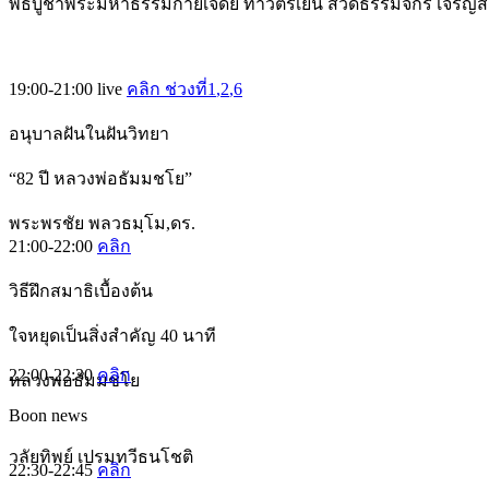
พิธีบูชาพระมหาธรรมกายเจดีย์ ทำวัตรเย็น สวดธรรมจักร เจริญ
19:00-21:00
live
คลิก ช่วงที่1
,2
,6
อนุบาลฝันในฝันวิทยา
“82 ปี หลวงพ่อธัมมชโย”
พระพรชัย พลวธมฺโม,ดร.
21:00-22:00
คลิก
วิธีฝึกสมาธิเบื้องต้น
ใจหยุดเป็นสิ่งสำคัญ 40 นาที
22:00-22:30
คลิก
หลวงพ่อธัมมชโย
Boon news
วลัยทิพย์ เปรมทวีธนโชติ
22:30-22:45
คลิก