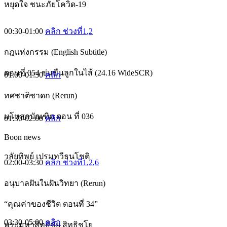
หยุดใจ ชนะภัยโควิด-19
00:30-01:00
คลิก ช่วงที่1
,2
กฎแห่งกรรม (English Subtitle)
ตอนที่ 054 ข่มขืนลูกในไส้ (24.16 WideSCR)
01:00-01:30
คลิก
ทศชาติชาดก (Rerun)
มโหสถบัณฑิต ตอน ที่ 036
01:30-02:00
คลิก
Boon news
วลัยทิพย์ เปรมทวีธนโชติ
02:00-03:30
คลิก ช่วงที่1
,2
,6
อนุบาลฝันในฝันวิทยา (Rerun)
“คุณค่าของชีวิต ตอนที่ 34”
03:30-05:00
คลิก
พระมหาสิทธิชัย สิทฺธิชโย