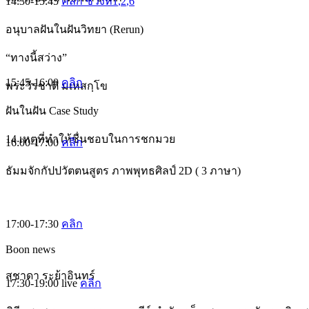
14:30-15:45
คลิก ช่วงที่1
,2
,6
อนุบาลฝันในฝันวิทยา (Rerun)
“ทางนี้สว่าง”
15:45-16:00
คลิก
พระวีรชาติ มเหสกฺโข
ฝันในฝัน Case Study
14 เหตุที่ทำให้ชื่นชอบในการชกมวย
16:00-17:00
คลิก
ธัมมจักกัปปวัตตนสูตร ภาพพุทธศิลป์ 2D ( 3 ภาษา)
17:00-17:30
คลิก
Boon news
สุชาดา ระย้าอินทร์
17:30-19:00
live
คลิก