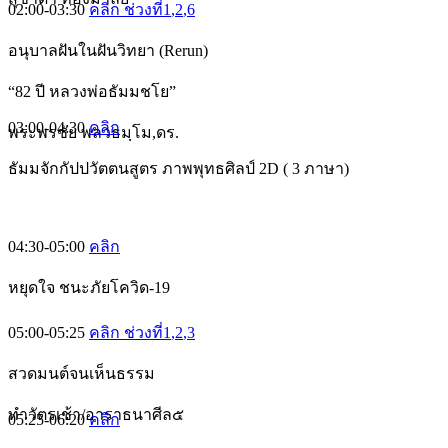
02:00-03:30
คลิก ช่วงที่1
,2
,6
อนุบาลฝันในฝันวิทยา (Rerun)
“82 ปี หลวงพ่อธัมมชโย”
03:00-04:30
คลิก
พระพรชัย พลวธมฺโม,ดร.
ธัมมจักกัปปวัตตนสูตร ภาพพุทธศิลป์ 2D ( 3 ภาษา)
04:30-05:00
คลิก
หยุดใจ ชนะภัยโควิด-19
05:00-05:25
คลิก ช่วงที่1
,2
,3
สวดมนต์จนเห็นธรรม
ทำวัตรเช้า/อาราธนาศีล๕
05:25-06:20
คลิก