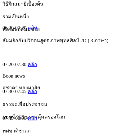
วิธีฝึกสมาธิเบื้องต้น
รวมเป็นหนึ่ง
06:20-07:20
คลิก
หลวงพ่อธัมมชโย
ธัมมจักกัปปวัตตนสูตร ภาพพุทธศิลป์ 2D ( 3 ภาษา)
07:20-07:30
คลิก
Boon news
สุชาดา ทองมาลัย
07:30-07:45
คลิก
ธรรมะเพื่อประชาชน
ตอนที่ 127 ธรรมคุ้มครองโลก
07:45-08:00
คลิก
ทศชาติชาดก