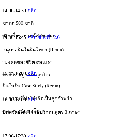
14:00-14:30
คลิก
ชาดก 500 ชาติ
083 เรื่องวลาหกัสสชาดก
14:30-15:45
คลิก ช่วงที่1
,2
,6
อนุบาลฝันในฝันวิทยา (Rerun)
“มงคลของชีวิต ตอน19”
15:45-16:00
คลิก
พระวิชาญ ภทฺทญาโณ
ฝันในฝัน Case Study (Rerun)
13 กรรมที่ทำให้เกิดเป็นลูกกำพร้า
16:00-17:00
คลิก
หลวงพ่อธัมมชโย
บทสวดธัมมจักกัปปวัตตนสูตร 3 ภาษา
17:00-17:30
คลิก