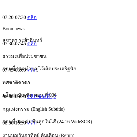
07:20-07:30
คลิก
Boon news
สุชาดา ระย้าอินทร์
07:30-07:45
คลิก
ธรรมะเพื่อประชาชน
ตอนที่ 114 ทำบุญไว้เถิดประเสริฐนัก
07:45-08:00
คลิก
ทศชาติชาดก
มโหสถบัณฑิต ตอน ที่ 036
08:00-08:30
คลิก ช่วงที่1
,2
กฎแห่งกรรม (English Subtitle)
ตอนที่ 054 ข่มขืนลูกในไส้ (24.16 WideSCR)
08:30-10:30
คลิก
งานบุญวันอาทิตย์ ต้นเดือน (Rerun)