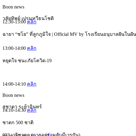
Boon news
วลัยทิพย์ เปรมทวีธนโชติ
12:30-13:00
คลิก
ฉายา “ชโย” ที่ลูกภูมิใจ | Official MV by โรงเรียนอนุบาลฝันในฝั
13:00-14:00
คลิก
หยุดใจ ชนะภัยโควิด-19
14:00-14:10
คลิก
Boon news
สุชาดา ระย้าอินทร์
14:10-14:30
คลิก
ชาดก 500 ชาติ
003 เวริชาดก (การอยู่ร่วมกับมีเวรกัน)