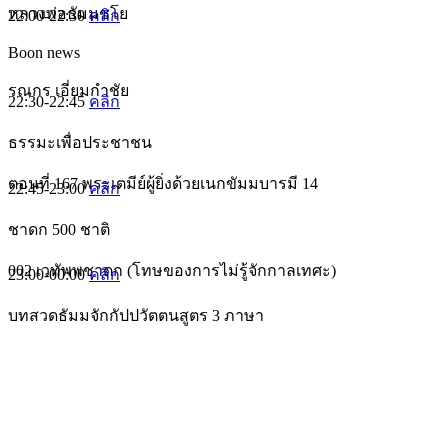
หลวงพ่อธัมมชโย
22:00-22:30
คลิก
Boon news
รณกร เอี่ยมกำชัย
22:30-22:45
คลิก
ธรรมะเพื่อประชาชน
ตอนที่ 167 พระเตมีย์ผู้ยิ่งด้วยเนกขัมมบารมี 14
22:45-23:00
คลิก
ชาดก 500 ชาติ
002 เวทัพพชาดก (โทษของการไม่รู้จักกาลเทศะ)
23:00-00:00
คลิก
บทสวดธัมมจักกัปปวัตตนสูตร 3 ภาษา