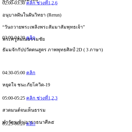
02:00-03:30
คลิก ช่วงที่1
,2
,6
อนุบาลฝันในฝันวิทยา (Rerun)
“วันถวายพระเพลิงพระสัมมาสัมพุทธเจ้า”
03:00-04:30
คลิก
พระครูสมณธรรมชัย
ธัมมจักกัปปวัตตนสูตร ภาพพุทธศิลป์ 2D ( 3 ภาษา)
04:30-05:00
คลิก
หยุดใจ ชนะภัยโควิด-19
05:00-05:25
คลิก ช่วงที่1
,2
,3
สวดมนต์จนเห็นธรรม
ทำวัตรเช้า/อาราธนาศีล๕
05:25-06:20
คลิก