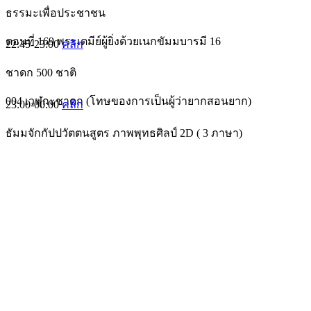
ธรรมะเพื่อประชาชน
ตอนที่ 169 พระเตมีย์ผู้ยิ่งด้วยเนกขัมมบารมี 16
22:45-23:00
คลิก
ชาดก 500 ชาติ
004 เวฬุกะชาดก (โทษของการเป็นผู้ว่ายากสอนยาก)
23:00-00:00
คลิก
ธัมมจักกัปปวัตตนสูตร ภาพพุทธศิลป์ 2D ( 3 ภาษา)