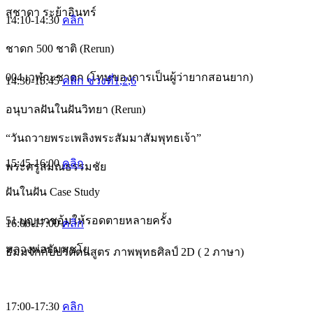
สุชาดา ระย้าอินทร์
14:10-14:30
คลิก
ชาดก 500 ชาติ (Rerun)
004 เวฬุกะชาดก (โทษของการเป็นผู้ว่ายากสอนยาก)
14:30-15:45
คลิก ช่วงที่1
,2
,6
อนุบาลฝันในฝันวิทยา (Rerun)
“วันถวายพระเพลิงพระสัมมาสัมพุทธเจ้า”
15:45-16:00
คลิก
พระครูสมณธรรมชัย
ฝันในฝัน Case Study
51 บุญบวชอุ้มให้รอดตายหลายครั้ง
16:00-17:00
คลิก
หลวงพ่อธัมมชโย
ธัมมจักกัปปวัตตนสูตร ภาพพุทธศิลป์ 2D ( 2 ภาษา)
17:00-17:30
คลิก