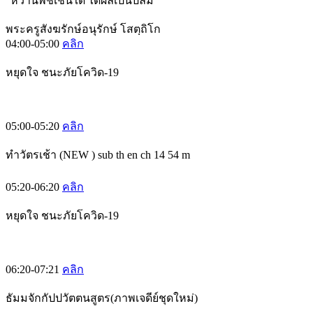
“หว่านพืชเช่นใด ได้ผลเป็นปลื้ม”
พระครูสังฆรักษ์อนุรักษ์ โสตฺถิโก
04:00-05:00
คลิก
หยุดใจ ชนะภัยโควิด-19
05:00-05:20
คลิก
ทำวัตรเช้า (NEW ) sub th en ch 14 54 m
05:20-06:20
คลิก
หยุดใจ ชนะภัยโควิด-19
06:20-07:21
คลิก
ธัมมจักกัปปวัตตนสูตร(ภาพเจดีย์ชุดใหม่)