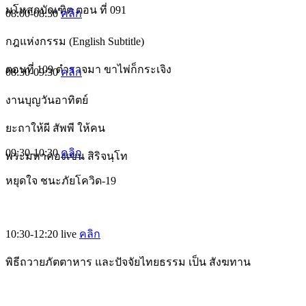
มโหสถบัณฑิต ตอน ที่ 091
08:00-08:30
คลิก
กฎแห่งกรรม (English Subtitle)
ตอนที่ 109 ตำรวจมา ขาไพ่ก็กระเจิง
08:30-09:30
คลิก
งานบุญวันอาทิตย์
ยะถาให้ผี สัพพี ให้คน
09:30-10:30
คลิก
พระมหาคองเขน สิริจนฺโท
หยุดใจ ชนะภัยโควิด-19
10:30-12:20
live
คลิก
พิธีถวายภัตตาหาร และปัจจัยไทยธรรม เป็น สังฆทาน