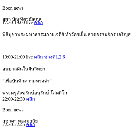
Boon news
ยุพา บัณฑิตวุฒิสกุล
17:30-19:00
live
คลิก
พิธีบูชาพระมหาธรรมกายเจดีย์ ทำวัตรเย็น สวดธรรมจักร เจริญ
19:00-21:00
live
คลิก ช่วงที่1
,2
,6
อนุบาลฝันในฝันวิทยา
“เพื่อบันทึกความทรงจำ”
พระครูสังฆรักษ์อนุรักษ์ โสตฺถิโก
22:00-22:30
คลิก
Boon news
สุชาดา ทองมาลัย
22:30-22:45
คลิก