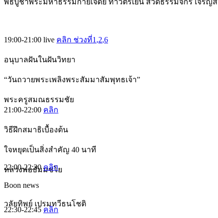
พิธีบูชาพระมหาธรรมกายเจดีย์ ทำวัตรเย็น สวดธรรมจักร เจริญ
19:00-21:00
live
คลิก ช่วงที่1
,2
,6
อนุบาลฝันในฝันวิทยา
“วันถวายพระเพลิงพระสัมมาสัมพุทธเจ้า”
พระครูสมณธรรมชัย
21:00-22:00
คลิก
วิธีฝึกสมาธิเบื้องต้น
ใจหยุดเป็นสิ่งสำคัญ 40 นาที
22:00-22:30
คลิก
หลวงพ่อธัมมชโย
Boon news
วลัยทิพย์ เปรมทวีธนโชติ
22:30-22:45
คลิก