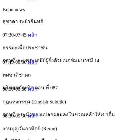
Boon news
สุชาดา ระย้าอินทร์
07:30-07:45
คลิก
ธรรมะเพื่อประชาชน
ตอนที่ 167 พระเตมีย์ผู้ยิ่งด้วยเนกขัมมบารมี 14
07:45-08:00
คลิก
ทศชาติชาดก
มโหสถบัณฑิต ตอน ที่ 087
08:00-08:30
คลิก
กฎแห่งกรรม (English Subtitle)
ตอนที่ 107 นำของแปลกผสมลงในขวดเหล้าให้เขาดื่ม
08:30-09:30
คลิก
งานบุญวันอาทิตย์ (Rerun)