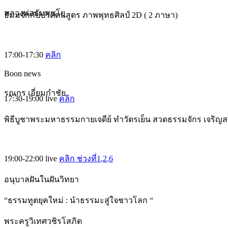
หลวงพ่อธัมมชโย
ธัมมจักกัปปวัตตนสูตร ภาพพุทธศิลป์ 2D ( 2 ภาษา)
17:00-17:30
คลิก
Boon news
รณกร เอี่ยมกำชัย
17:30-19:00
live
คลิก
พิธีบูชาพระมหาธรรมกายเจดีย์ ทำวัตรเย็น สวดธรรมจักร เจริญ
19:00-22:00
live
คลิก ช่วงที่1
,2
,6
อนุบาลฝันในฝันวิทยา
“ธรรมทูตยุคใหม่ : นำธรรมะสู่ใจชาวโลก “
พระครูวิเทศวชิรโสภิต