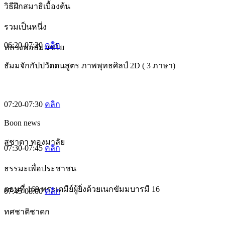
วิธีฝึกสมาธิเบื้องต้น
รวมเป็นหนึ่ง
06:20-07:20
คลิก
หลวงพ่อธัมมชโย
ธัมมจักกัปปวัตตนสูตร ภาพพุทธศิลป์ 2D ( 3 ภาษา)
07:20-07:30
คลิก
Boon news
สุชาดา ทองมาลัย
07:30-07:45
คลิก
ธรรมะเพื่อประชาชน
ตอนที่ 169 พระเตมีย์ผู้ยิ่งด้วยเนกขัมมบารมี 16
07:45-08:00
คลิก
ทศชาติชาดก