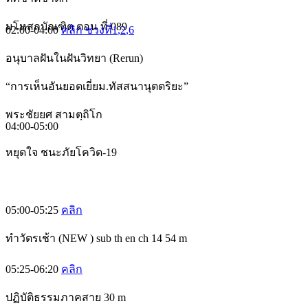
มโหสถบัณฑิต ตอน ที่ 089
02:00-04:00
คลิก ช่วงที่1
,2
,6
อนุบาลฝันในฝันวิทยา (Rerun)
“การเห็นอันยอดเยี่ยม.ทัสสนานุตตริยะ”
พระชัยยศ สามตฺถิโก
04:00-05:00
หยุดใจ ชนะภัยโควิด-19
05:00-05:25
คลิก
ทำวัตรเช้า (NEW ) sub th en ch 14 54 m
05:25-06:20
คลิก
ปฏิบัติธรรมภาคสาย 30 m