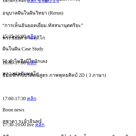
14:30-15:45
คลิก ช่วงที่1
,2
,6
อนุบาลฝันในฝันวิทยา (Rerun)
“การเห็นอันยอดเยี่ยม.ทัสสนานุตตริยะ”
15:45-16:00
คลิก
พระชัยยศ สามตฺถิโก
ฝันในฝัน Case Study
50 ทำไมจึงมีใจนักเลง
16:00-17:00
คลิก
หลวงพ่อธัมมชโย
ธัมมจักกัปปวัตตนสูตร ภาพพุทธศิลป์ 2D ( 3 ภาษา)
17:00-17:30
คลิก
Boon news
สุชาดา ระย้าอินทร์
17:30-19:00
live
คลิก