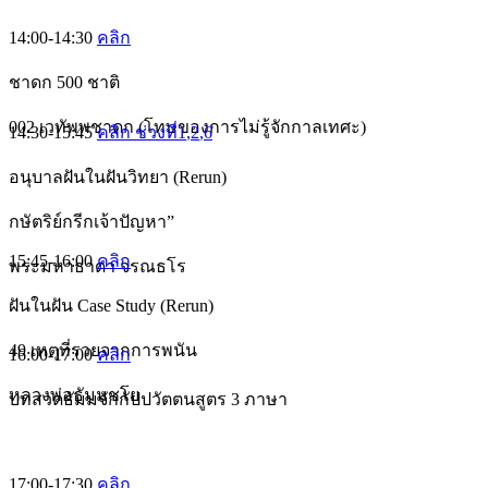
14:00-14:30
คลิก
ชาดก 500 ชาติ
002 เวทัพพชาดก (โทษของการไม่รู้จักกาลเทศะ)
14:30-15:45
คลิก ช่วงที่1
,2
,6
อนุบาลฝันในฝันวิทยา (Rerun)
กษัตริย์กรีกเจ้าปัญหา”
15:45-16:00
คลิก
พระมหาธาดา จรณธโร
ฝันในฝัน Case Study (Rerun)
49 เหตุที่รวยจากการพนัน
16:00-17:00
คลิก
หลวงพ่อธัมมชโย
บทสวดธัมมจักกัปปวัตตนสูตร 3 ภาษา
17:00-17:30
คลิก