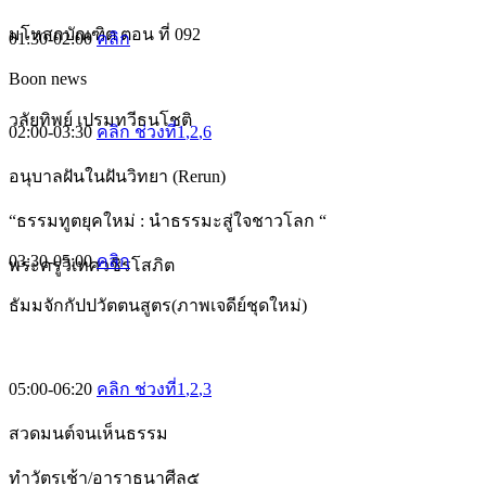
มโหสถบัณฑิต ตอน ที่ 092
01:30-02:00
คลิก
Boon news
วลัยทิพย์ เปรมทวีธนโชติ
02:00-03:30
คลิก ช่วงที่1
,2
,6
อนุบาลฝันในฝันวิทยา (Rerun)
“ธรรมทูตยุคใหม่ : นำธรรมะสู่ใจชาวโลก “
03:30-05:00
คลิก
พระครูวิเทศวชิรโสภิต
ธัมมจักกัปปวัตตนสูตร(ภาพเจดีย์ชุดใหม่)
05:00-06:20
คลิก ช่วงที่1
,2
,3
สวดมนต์จนเห็นธรรม
ทำวัตรเช้า/อาราธนาศีล๕