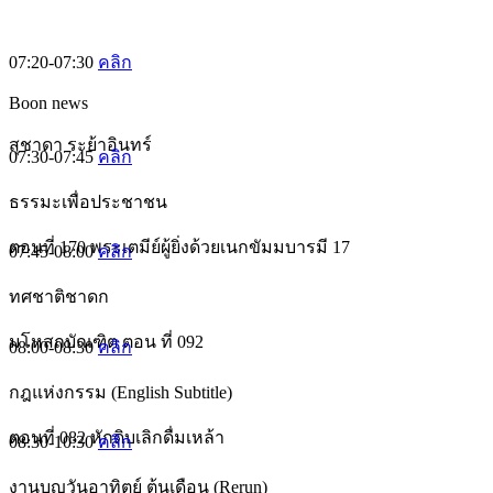
07:20-07:30
คลิก
Boon news
สุชาดา ระย้าอินทร์
07:30-07:45
คลิก
ธรรมะเพื่อประชาชน
ตอนที่ 170 พระเตมีย์ผู้ยิ่งด้วยเนกขัมมบารมี 17
07:45-08:00
คลิก
ทศชาติชาดก
มโหสถบัณฑิต ตอน ที่ 092
08:00-08:30
คลิก
กฎแห่งกรรม (English Subtitle)
ตอนที่ 082 หักดิบเลิกดื่มเหล้า
08:30-10:30
คลิก
งานบุญวันอาทิตย์ ต้นเดือน (Rerun)