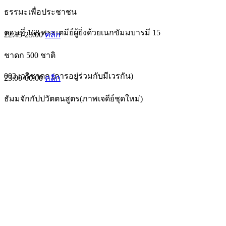
ธรรมะเพื่อประชาชน
ตอนที่ 168 พระเตมีย์ผู้ยิ่งด้วยเนกขัมมบารมี 15
22:45-23:00
คลิก
ชาดก 500 ชาติ
003 เวริชาดก (การอยู่ร่วมกับมีเวรกัน)
23:00-00:00
คลิก
ธัมมจักกัปปวัตตนสูตร(ภาพเจดีย์ชุดใหม่)