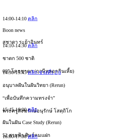
14:00-14:10
คลิก
Boon news
สุชาดา ระย้าอินทร์
14:10-14:30
คลิก
ชาดก 500 ชาติ
005 โคธชาดก (ฤาษีหลอกกินเหี้ย)
14:30-15:45
คลิก ช่วงที่1
,2
,6
อนุบาลฝันในฝันวิทยา (Rerun)
“เพื่อบันทึกความทรงจำ”
15:45-16:00
คลิก
พระครูสังฆรักษ์อนุรักษ์ โสตฺถิโก
ฝันในฝัน Case Study (Rerun)
52 สายฟ้า ศิษย์คมแฝก
16:00-17:00
คลิก