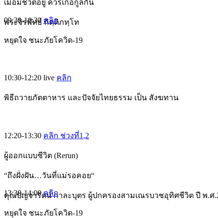
เมื่อมีชีวิตอยู่ ควรเกื้อกูลกัน
09:30-10:30
คลิก
พระจิรพัทธ์ กิตฺติภทฺโท
หยุดใจ ชนะภัยโควิด-19
10:30-12:20
live
คลิก
พิธีถวายภัตตาหาร และปัจจัยไทยธรรม เป็น สังฆทาน
12:20-13:30
คลิก ช่วงที่1
,2
ผู้ออกแบบชีวิต (Rerun)
“ถึงฝั่งฝัน…วันที่แม่รอคอย“
13:30-14:00
คลิก
คุณปัญจารัตน์ กาละบุตร ผู้ปกครองสามเณรบวชอุทิศชีวิต ปี พ.ศ.
หยุดใจ ชนะภัยโควิด-19