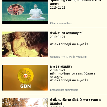
Spreading Loving Kindness การแผ่
เมตตา
2019-01-21
DhammakayaPost
นำนั่งสมาธิ ฉบับสมบูรณ์
2019-01-21
พระมงคลเทพมุนี สด จนฺทสโร
พุทธอุทยานนานาชาติ หนองคาย
พระธรรมเทศนา
2019-01-21
หลักการเจริญภาวนา สมถวิปัสสนา
กรรมฐาน
พระมงคลเทพมุนี สด จนฺทสโร
phrasombat summapalo
นำนั่งสมาธิภาษาดัตช์ วัดพระธรรมกาย
เบเนลักซ์