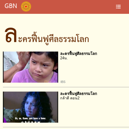
GBN
ล
ะครฟื้นฟูศีลธรรมโลก
ละครฟื้นฟูศีลธรรมโลก
24น.
IBS
ละครฟื้นฟูศีลธรรมโลก
กล้าดี ตอน2