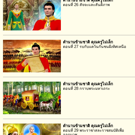
ตำนานข้ามชาติ คุณครูไม่เล็ก
ตอนที่ 26 สัจจะและสันติภาพ
ตำนานข้ามชาติ คุณครูไม่เล็ก
ตอนที่ 27 รบกับแคว้นกันชนฝั่งทิศเหนือ
ตำนานข้ามชาติ คุณครูไม่เล็ก
ตอนที่ 28 กราบพระมหาเถระ
ตำนานข้ามชาติ คุณครูไม่เล็ก
ตอนที่ 29 พระราชาสละราชสมบัติเพื่อ
ออกบวช