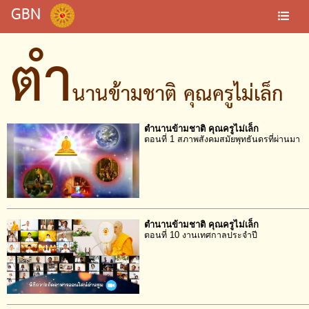
GBN
ตำ
นานข้ามชาติ คุณครูไม่เล็ก
ตำนานข้ามชาติ คุณครูไม่เล็ก
ตอนที่ 1 สภาพสังคมสมัยพุทธันดรที่ผ่านมา
ตำนานข้ามชาติ คุณครูไม่เล็ก
ตอนที่ 10 งานเทศกาลประจำปี