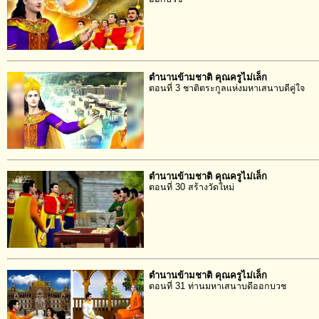
ตำนานข้ามชาติ คุณครูไม่เล็ก
ตอนที่ 3 ชาติตระกูลแห่งมหาเสนาบดีคู่ใจ
ตำนานข้ามชาติ คุณครูไม่เล็ก
ตอนที่ 30 สร้างวัดใหม่
ตำนานข้ามชาติ คุณครูไม่เล็ก
ตอนที่ 31 ท่านมหาเสนาบดีออกบวช