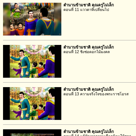
ตำนานข้ามชาติ คุณครูไม่เล็ก
ตอนที่ 11 แววตาที่เปลี่ยนไป
ตำนานข้ามชาติ คุณครูไม่เล็ก
ตอนที่ 12 ชิงช่อดอกไม้มงคล
ตำนานข้ามชาติ คุณครูไม่เล็ก
ตอนที่ 13 ความจริงใจของพระราชโอรส
ตำนานข้ามชาติ คุณครูไม่เล็ก