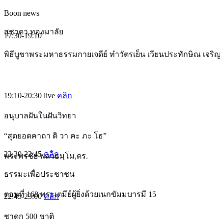
Boon news
สุชาดา ทองมาลัย
17:30-19:10
พิธีบูชาพระมหาธรรมกายเจดีย์ ทำวัตรเย็น เวียนประทักษิณ เจร
19:10-20:30
live
คลิก
อนุบาลฝันในฝันวิทยา
“สุดยอดคาถา ติ วา คะ ภะ โธ”
22:30-22:45
คลิก
พระพรชัย พลวธมฺโม,ดร.
ธรรมะเพื่อประชาชน
ตอนที่ 168 พระเตมีย์ผู้ยิ่งด้วยเนกขัมมบารมี 15
22:45-23:00
คลิก
ชาดก 500 ชาติ