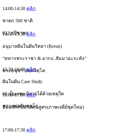
14:00-14:30
คลิก
ชาดก 500 ชาติ
012 กปิชาดก
14:30-15:30
คลิก
อนุบาลฝันในฝันวิทยา (Rerun)
“ทหารพระราชา & อากง..สัมมาอะระหัง”
15:30-16:00
คลิก
พระอนุชา อคฺคจิตฺโต
ฝันในฝัน Case Study
60 เป็นแชมป์มวยได้ด้วยเหตุใด
16:00-17:00
คลิก
หลวงพ่อธัมมชโย
ธัมมจักกัปปวัตตนสูตร(ภาพเจดีย์ชุดใหม่)
17:00-17:30
คลิก