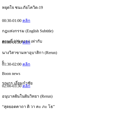
หยุดใจ ชนะภัยโควิด-19
00:30-01:00
คลิก
กฎแห่งกรรม (English Subtitle)
ตอนที่ 199 สอง4 เท่ากับ
01:00-01:30
คลิก
นางวิสาขามหาอุบาสิกา (Rerun)
6
01:30-02:00
คลิก
Boon news
รณกร เอี่ยมกำชัย
02:00-03:30
คลิก
อนุบาลฝันในฝันวิทยา (Rerun)
“สุดยอดคาถา ติ วา คะ ภะ โธ”