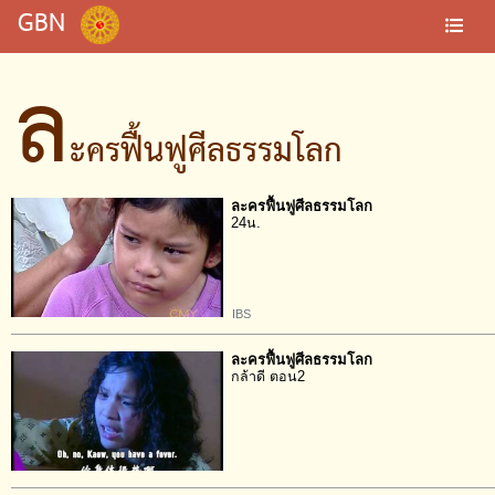
GBN
ล
ะครฟื้นฟูศีลธรรมโลก
ละครฟื้นฟูศีลธรรมโลก
24น.
IBS
ละครฟื้นฟูศีลธรรมโลก
กล้าดี ตอน2