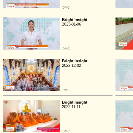
DMC
Bright Insight
2023-01-06
DMC
Bright Insight
2022-12-02
DMC
Bright Insight
2022-11-11
DMC