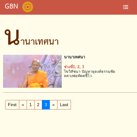
GBN
น
านาเทศนา
นานาเทศนา
ช่วงที่1
, 2
, 3
ไขวิสัชนา ปัญหาธุดงค์ธรรมชัย
หลวงพ่อทัตตชีโว
First
«
1
2
3
»
Last