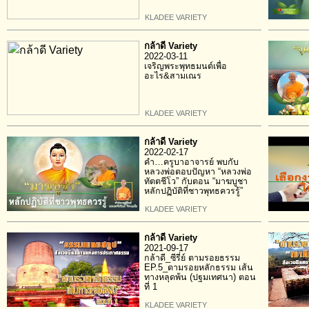
KLADEE VARIETY
กล้าดี Variety
2022-03-11
เจริญพระพุทธมนต์เพื่อ
อะไร&สามเณร
KLADEE VARIETY
กล้าดี Variety
2022-02-17
คำ…ครูบาอาจารย์ พบกับ
หลวงพ่อตอบปัญหา “หลวงพ่อ
ทัตตชีโว” กับตอน “มาฆบูชา
หลักปฏิบัติที่ชาวพุทธควรรู้”
KLADEE VARIETY
กล้าดี Variety
2021-09-17
กล้าดี_ซีรี่ย์ ตามรอยธรรม
EP.5_ตามรอยหลักธรรม เส้น
ทางหลุดพ้น (ปฐมเทศนา) ตอน
ที่ 1
KLADEE VARIETY