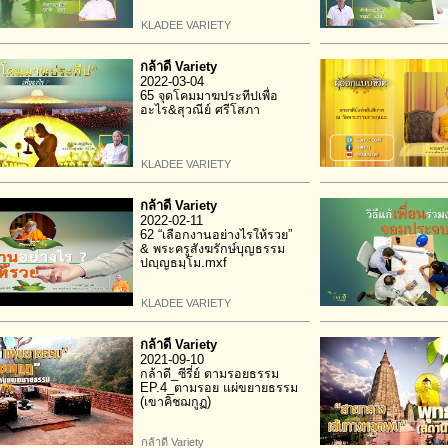
KLADEE VARIETY
กล้าดี Variety
2022-03-04
65 จุดโคมมาฆประทีปเพื่อ
อะไร&สุวณีย์ ศรีโสภา
KLADEE VARIETY
กล้าดี Variety
2022-02-11
62 “เลือกงานอย่างไรให้รวย”
& พระครูสังฆรักษ์บุญธรรม
ปญฺญธมฺโม.mxf
KLADEE VARIETY
กล้าดี Variety
2021-09-10
กล้าดี_ซีรี่ย์ ตามรอยธรรม
EP.4_ตามรอย แผ่ขยายธรรม
(เขาคิชฌกูฏ)
กล้าดี Variety