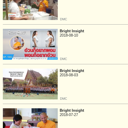
DMC
Bright Insight
2018-08-10
DMC
Bright Insight
2018-08-03
DMC
Bright Insight
2018-07-27