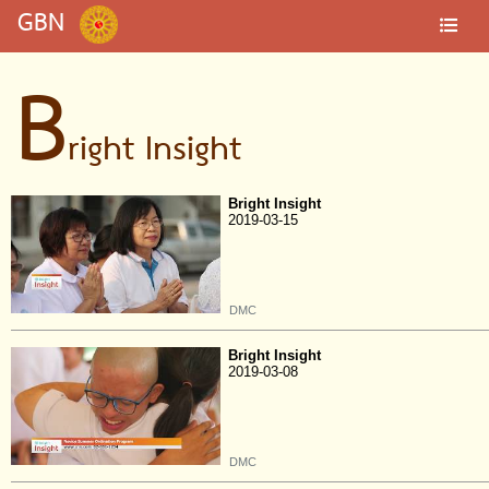
GBN
B
right Insight
Bright Insight
2019-03-15
DMC
Bright Insight
2019-03-08
DMC