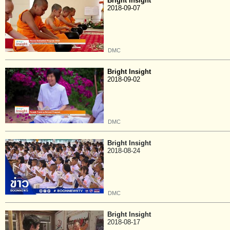
Bright Insight
2018-09-07
DMC
Bright Insight
2018-09-02
DMC
Bright Insight
2018-08-24
DMC
Bright Insight
2018-08-17