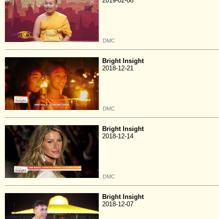
2019-02-08
DMC
Bright Insight
2018-12-21
DMC
Bright Insight
2018-12-14
DMC
Bright Insight
2018-12-07