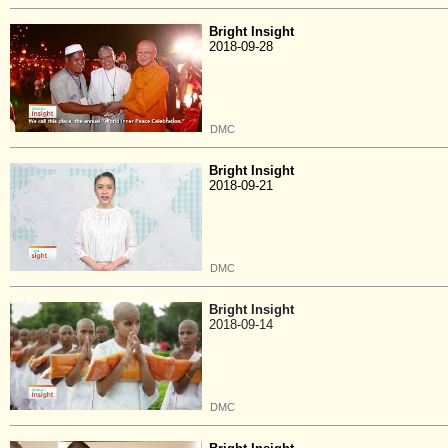
Bright Insight
2018-09-28
DMC
Bright Insight
2018-09-21
DMC
Bright Insight
2018-09-14
DMC