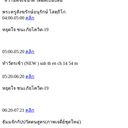
“หว่านพืชเช่นใด ได้ผลเป็นปลื้ม”
พระครูสังฆรักษ์อนุรักษ์ โสตฺถิโก
04:00-05:00
คลิก
หยุดใจ ชนะภัยโควิด-19
05:00-05:20
คลิก
ทำวัตรเช้า (NEW ) sub th en ch 14 54 m
05:20-06:20
คลิก
หยุดใจ ชนะภัยโควิด-19
06:20-07:21
คลิก
ธัมมจักกัปปวัตตนสูตร(ภาพเจดีย์ชุดใหม่)