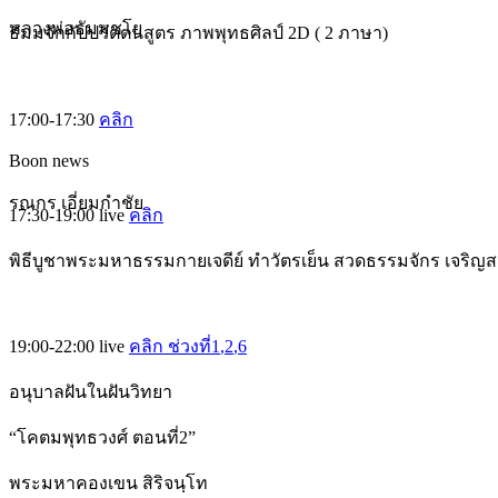
หลวงพ่อธัมมชโย
ธัมมจักกัปปวัตตนสูตร ภาพพุทธศิลป์ 2D ( 2 ภาษา)
17:00-17:30
คลิก
Boon news
รณกร เอี่ยมกำชัย
17:30-19:00
live
คลิก
พิธีบูชาพระมหาธรรมกายเจดีย์ ทำวัตรเย็น สวดธรรมจักร เจริญ
19:00-22:00
live
คลิก ช่วงที่1
,2
,6
อนุบาลฝันในฝันวิทยา
“โคตมพุทธวงศ์ ตอนที่2”
พระมหาคองเขน สิริจนฺโท