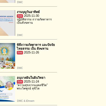
DMC
งานบุญวันอาทิตย์
live
2025-11-30
ปฏิบัติธรรม ถวายภัตตาหาร
เป็นสังฆทาน
DMC
พิธีถวายภัตตาหาร และปัจจัย
ไทยธรรม เป็น สังฆทาน
live
2025-11-26
DMC
อนุบาลฝันในฝันวิทยา
live
2025-11-24
“ความสุขจากมงคลชีวิต”
พระไพฑูรย์ สุขิโต
DMC & iDream