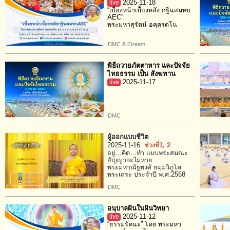
live
2025-11-18
“เบื้องหน้าเบื้องหลัง กฐินสมทบ
AEC”
พระมหาสุรัตน์ อคฺครตโน
DMC & iDream
พิธีถวายภัตตาหาร และปัจจัย
ไทยธรรม เป็น สังฆทาน
live
2025-11-17
DMC
ผู้ออกแบบชีวิต
2025-11-16
ช่วงที่1
, 2
อยู่…คิด…ทำ แบบพระสมณะ
สัญญาจะไม่หาย
พระมหาณัฐพงศ์ ธมฺมวิภูโต
พระเถระ ประจำปี พ.ศ.2568
DMC
อนุบาลฝันในฝันวิทยา
live
2025-11-12
“ธรรมรัตนะ” โดย พระมหา