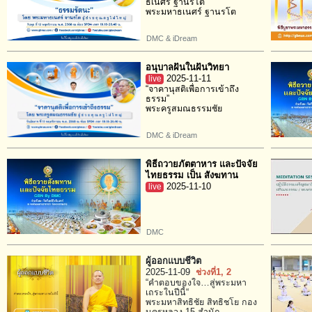
ธเนศร์ ฐานรโต
พระมหาธเนศร์ ฐานรโต
DMC & iDream
อนุบาลฝันในฝันวิทยา
live
2025-11-11
“จาคานุสติเพื่อการเข้าถึง
ธรรม”
พระครูสมณธรรมชัย
DMC & iDream
พิธีถวายภัตตาหาร และปัจจัย
ไทยธรรม เป็น สังฆทาน
live
2025-11-10
DMC
ผู้ออกแบบชีวิต
2025-11-09
ช่วงที่1
, 2
“คำตอบของใจ…สู่พระมหา
เถระในปีนี้“
พระมหาสิทธิชัย สิทธิชโย กอง