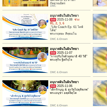
นครหลวง 15 สำนัก
กัลยาณมิตร
DMC
อนุบาลฝันในฝันวิทยา
live
2025-11-08
ช่วง
ที่1
, 2
, 3
, 6
.“Life Coach Ep. 61 ไลฟ์
โค้ช”
พระกฤตยะ สิทฺธมโน
DMC & iDream
อนุบาลฝันในฝันวิทยา
live
2025-11-07
“การปรับใจด้วยสมาธิ 40 วิธี”
พระสุกิจ ฐิตกิจฺโจ
DMC & iDream
อนุบาลฝันในฝันวิทยา
live
2025-11-06
“เด็กรักบุญ & สูงวัยไปดุสิตภพ”
พระอนุชา อคฺคจิตฺโต
DMC & iDream