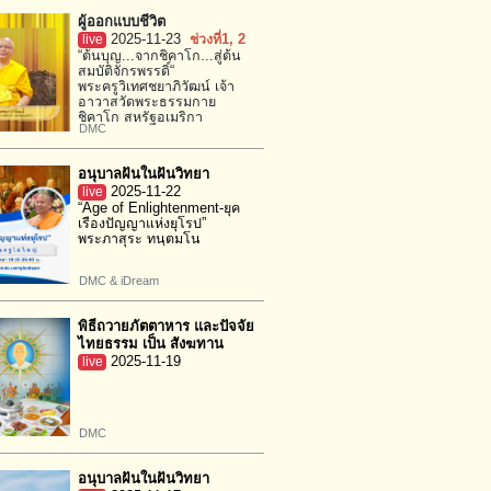
ผู้ออกแบบชีวิต
live
2025-11-23
ช่วงที่1
, 2
“ต้นบุญ...จากชิคาโก...สู่ต้น
สมบัติจักรพรรดิ์“
พระครูวิเทศชยาภิวัฒน์ เจ้า
อาวาสวัดพระธรรมกาย
ชิคาโก สหรัฐอเมริกา
DMC
อนุบาลฝันในฝันวิทยา
live
2025-11-22
“Age of Enlightenment-ยุค
เรืองปัญญาแห่งยุโรป”
พระภาสุระ ทนฺตมโน
DMC & iDream
พิธีถวายภัตตาหาร และปัจจัย
ไทยธรรม เป็น สังฆทาน
live
2025-11-19
DMC
อนุบาลฝันในฝันวิทยา