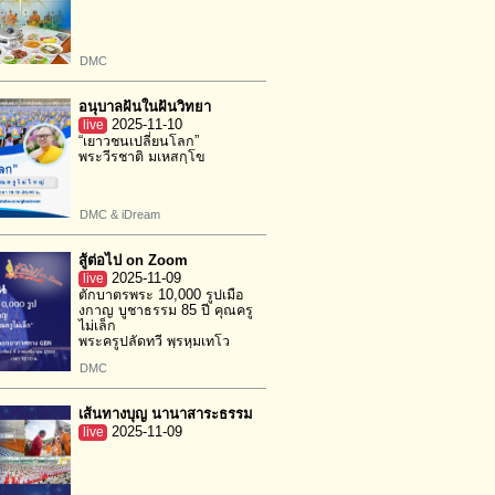
DMC
อนุบาลฝันในฝันวิทยา
live
2025-11-10
“เยาวชนเปลี่ยนโลก”
พระวีรชาติ มเหสกฺโข
DMC & iDream
สู้ต่อไป on Zoom
live
2025-11-09
ตักบาตรพระ 10,000 รูปเมือ
งกาญ บูชาธรรม 85 ปี คุณครู
ไม่เล็ก
พระครูปลัดทวี พฺรหฺมเทโว
DMC
เส้นทางบุญ นานาสาระธรรม
live
2025-11-09