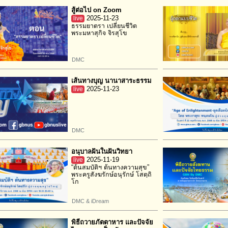
สู้ต่อไป on Zoom
live
2025-11-23
ธรรมยาตรา เปลี่ยนชีวิต
พระมหาสุกิจ จิรสุโข
DMC
เส้นทางบุญ นานาสาระธรรม
live
2025-11-23
DMC
อนุบาลฝันในฝันวิทยา
live
2025-11-19
“ต้นสมบัติฯ ต้นทางความสุข”
พระครูสังฆรักษ์อนุรักษ์ โสตฺถิ
โก
DMC & iDream
พิธีถวายภัตตาหาร และปัจจัย