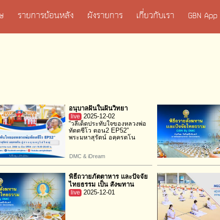
เศษ
รายการย้อนหลัง
ผังรายการ
เกี่ยวกับเรา
GBN App
อนุบาลฝันในฝันวิทยา
live
2025-12-02
“วลีเด็ดประทับใจของหลวงพ่อ
ทัตตชีโว ตอน2 EP52”
พระมหาสุรัตน์ อคฺครตโน
DMC & iDream
พิธีถวายภัตตาหาร และปัจจัย
ไทยธรรม เป็น สังฆทาน
live
2025-12-01