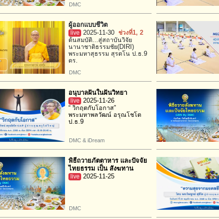
DMC
ผู้ออกแบบชีวิต
live
2025-11-30
ช่วงที่1
, 2
ต้นสมบัติ...สู่สถาบันวิจัย
นานาชาติธรรมชัย(DIRI)
พระมหาสุธรรม สุรตโน ป.ธ.9
ดร.
DMC
อนุบาลฝันในฝันวิทยา
live
2025-11-26
“ วิกฤตกับโอกาส”
พระมหาพลวัฒน์ อรุณโชโต
ป.ธ.9
DMC & iDream
พิธีถวายภัตตาหาร และปัจจัย
ไทยธรรม เป็น สังฆทาน
live
2025-11-25
DMC