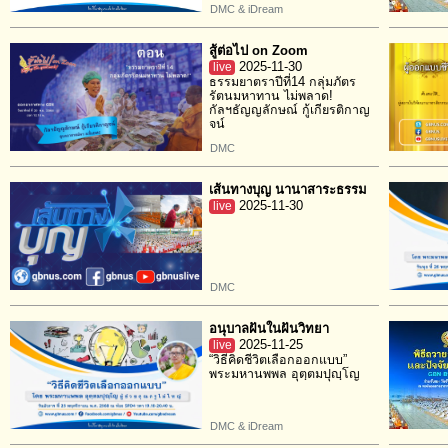
DMC & iDream
สู้ต่อไป on Zoom
live
2025-11-30
ธรรมยาตราปีที่14 กลุ่มภัตร
รัตนมหาทาน ไม่พลาด!
กัลฯธัญญลักษณ์ กู้เกียรติกาญ
จน์
DMC
เส้นทางบุญ นานาสาระธรรม
live
2025-11-30
DMC
อนุบาลฝันในฝันวิทยา
live
2025-11-25
“วิธีคิดชีวิตเลือกออกแบบ”
พระมหานพพล อุตฺตมปุญฺโญ
DMC & iDream