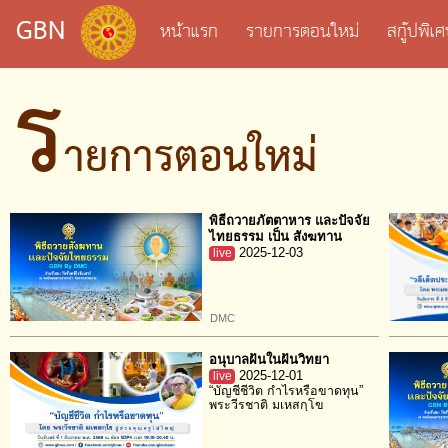
GBN
หน้าแรก
รายการตอนใหม่
สกู๊ปพิ
ร
ายการตอนใหม่
พิธีถวายภัตตาหาร และปัจจัย
ไทยธรรม เป็น สังฆทาน
live
2025-12-03
DMC
อนุบาลฝันในฝันวิทยา
live
2025-12-01
“บัญชีชีวิต กำไรหรือขาดทุน”
พระวีรชาติ มเหสกฺโข