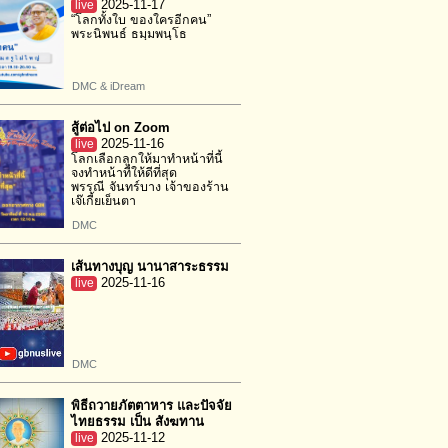
live
2025-11-17
“โลกทั้งใบ ของใครอีกคน”
พระนิพนธ์ ธมฺมพนฺโธ
DMC & iDream
สู้ต่อไป on Zoom
live
2025-11-16
โลกเลือกลูกให้มาทำหน้าที่นี้
จงทำหน้าที่ให้ดีที่สุด
พรรณี จันทร์บาง เจ้าของร้าน
เจ๊เกี้ยเย็นตา
DMC
เส้นทางบุญ นานาสาระธรรม
live
2025-11-16
DMC
พิธีถวายภัตตาหาร และปัจจัย
ไทยธรรม เป็น สังฆทาน
live
2025-11-12