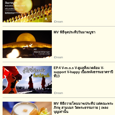
iDream
MV พิธีจุดประทีปวันมาฆบูชา
iDream
EP.4 V-m.o.s V​-ดูแลสิ่งแวดล้อม V-
support V-happy เบื้องหลังธรรมยาตราปี
ที่​13
iDream
MV พิธีถวายโคมมาฆประทีป แด่คณะพระ
ภิกษุ สามเณร วัดพระธรรมกาย | เพลง
บุญเท่านั้น