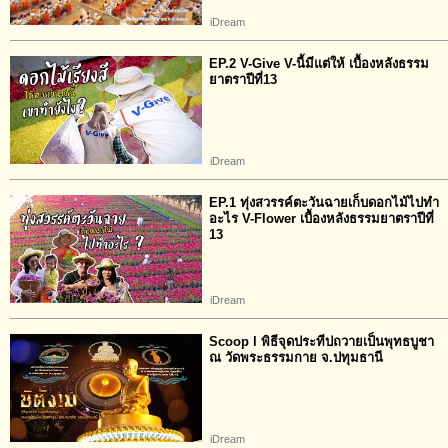
iDream
EP.2 V-Give V-นี้มีแต่ให้ เบื้องหลังธรรม
ยาตราปีที่​13
iDream
EP.1 ทุ่งสวรรค์ตะวันฉายเก็บดอกไม้ไปทำ
อะไร V-Flower เบื้องหลังธรรมยาตราปีที่​
13
iDream
Scoop l พิธีจุดประทีปถวายเป็นพุทธบูชา
ณ วัดพระธรรมกาย จ.ปทุมธานี
iDream