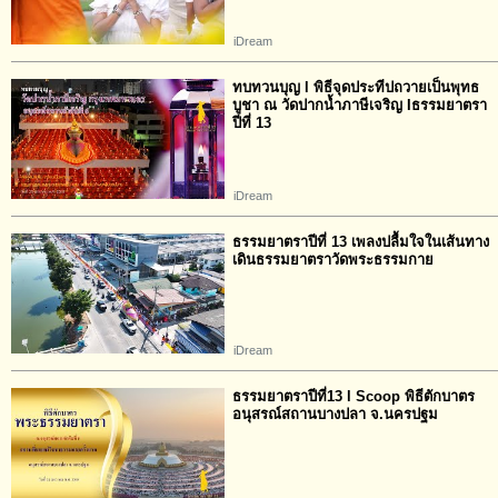
iDream
ทบทวนบุญ l พิธีจุดประทีปถวายเป็นพุทธ
บูชา ณ วัดปากน้ำภาษีเจริญ Iธรรมยาตรา
ปีที่ 13
iDream
ธรรมยาตราปีที่ 13 เพลงปลื้มใจในเส้นทาง
เดินธรรมยาตราวัดพระธรรมกาย
iDream
ธรรมยาตราปีที่13 l Scoop พิธีตักบาตร
อนุสรณ์สถานบางปลา จ.นครปฐม