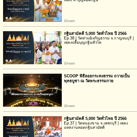
เพลง ทำบุญทอดกฐิน
iDream
กฐินสามัคคี 5,000 วัดทั่วไทย ปี 2566
Ep.38 | วัดท่าแย้เจริญธรรม จ.กาญจนบุรี |
เพลงปลื้มบุญกฐินทั่วไท
iDream
SCOOP พิธีลอยกระทงธรรม ถวายเป็น
พุทธบูชา ณ วัดพระธรรมกาย
iDream
กฐินสามัคคี 5,000 วัดทั่วไทย ปี 2566
Ep.37 | วัดหนองขาม จ.เพชรบุรี | เพลง
แหล่งานทอดกฐินสามัคคี