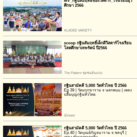
MV_กฐินสัมฤทธิ์ของวีสตาร์_โรงเรียนยุว
ศึกษา 2566
KLADEE VARIETY
scoop กฐินสัมฤทธิ์เด็กดีวีสตาร์โรงเรียน
โสตศึกษาเทพรัตน์ ปี2566
The Pattern ชุมชนต้นแบบ
กฐินสามัคคี 5,000 วัดทั่วไทย ปี 2566
Ep 39 | วัดมรุกขาราม จ นครพนม | เพลง
ปลื้มบุญกฐินทั่วไทย
iDream
กฐินสามัคคี 5,000 วัดทั่วไทย ปี 2566
Ep.40 | วัดบุณย์กัญจนาราม จ.ชลบุรี |