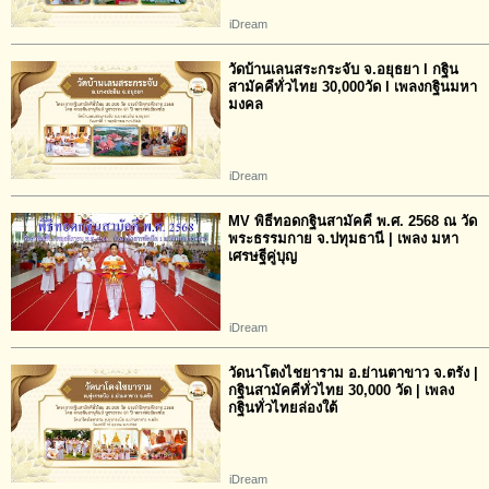
iDream
วัดบ้านเลนสระกระจับ จ.อยุธยา l กฐิน
สามัคคีทั่วไทย 30,000วัด l เพลงกฐินมหา
มงคล
iDream
MV พิธีทอดกฐินสามัคคี พ.ศ. 2568 ณ วัด
พระธรรมกาย จ.ปทุมธานี | เพลง มหา
เศรษฐีคู่บุญ
iDream
วัดนาโตงไชยาราม อ.ย่านตาขาว จ.ตรัง |
กฐินสามัคคีทั่วไทย 30,000 วัด | เพลง
กฐินทั่วไทยล่องใต้
iDream