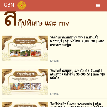
ส
GBN
กู๊ปพิเศษ และ mv
วัดห้วยผากเทพประทานพร อ.สวนผึ้ง
จ.ราชบุรี | กฐินทั่วไทย 30,000 วัด | เพลง
มาร่วมทอดกฐิน
iDream
วัดปากน้ำแขมหนู อ.ท่าใหม่ จ.จันทบุรี |
กฐินสามัคคีทั่วไทย 30,000 วัด | เพลงกฐิน
กลั่นใจ
iDream
วัดศรีประสิทธิ์ อ.พล จ.ขอนแก่น | กฐิน