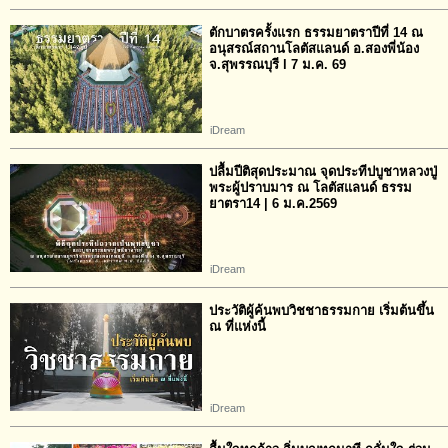
ตักบาตรครั้งแรก ธรรมยาตราปีที่ 14 ณ
อนุสรณ์สถานโลตัสแลนด์ อ.สองพี่น้อง
จ.สุพรรณบุรี l 7 ม.ค. 69
iDream
ปลื้มปีติสุดประมาณ จุดประทีปบูชาหลวงปู่
พระผู้ปราบมาร ณ โลตัสแลนด์ ธรรม
ยาตรา14 | 6 ม.ค.2569
iDream
ประวัติผู้ค้นพบวิชชาธรรมกาย เริ่มต้นขึ้น
ณ ที่แห่งนี้
iDream