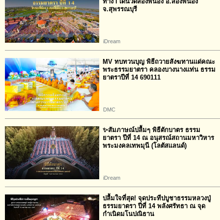
ทาง l เดินวัดสองพี่น้อง อ.สองพี่น้อง
จ.สุพรรณบุรี
iDream
MV ทบทวนบุญ พิธีถวายสังฆทานเเด่คณะ
พระธรรมยาตรา คลองบางนางเเท่น ธรรม
ยาตราปีที่ 14 690111
DMC
✨สัมภาษณ์ปลื้มๆ พิธีตักบาตร ธรรม
ยาตรา ปีที่ 14 ณ อนุสรณ์สถานมหาวิหาร
พระมงคลเทพมุนี (โลตัสแลนด์)
iDream
ปลื้มใจที่สุด! จุดประทีปบูชาธรรมหลวงปู่
ธรรมยาตรา ปีที่ 14 พลังศรัทธา ณ จุด
กำเนิดมโนปณิธาน