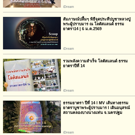
iDream
สัมภาษณ์ปลื้มๆ พิธีจุดประทีปบูชาหลวงปู่
พระผู้ปราบมาร ณ โลตัสแลนด์ ธรรม
ยาตรา14 | 6 ม.ค.2569
iDream
รวมพลังความสำเร็จ โลตัสแลนด์ ธรรม
ยาตราปีที่ 14
iDream
ธรรมยาตรา ปีที่ 14 l MV เส้นทางธรรม
ยาตราบูชาพระผู้ปราบมาร l เดินอนุสรณ์
สถานคลองบางนางแท่น จ.นครปฐม
iDream