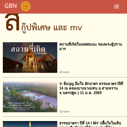
ส
GBN
กู๊ปพิเศษ และ mv
สถานที่เกิดในเพศสมณะ ของพระผู้ปราบ
มาร
iDream
✨ อิ่มบุญ อิ่มใจ ตักบาตร ธรรมยาตราปีที่
14 ณ คลองบางนางแท่น อ.สามพราน
จ.นครปฐม | 11 ม.ค. 2569
iDream
ธรรมยาตรา ปีที่ 14 l MV ปลื้มใจในเส้น