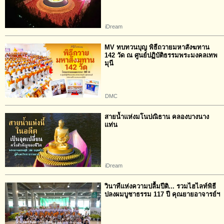
iDream
MV ทบทวนบุญ พิธีถวายมหาสังฆทาน
142 วัด ณ ศูนย์ปฏิบัติธรรมพระมงคลเทพ
มุนี
DMC
สายน้ำแห่งมโนปณิธาน คลองบางนาง
แท่น
iDream
วินาทีแห่งความปลื้มปีติ... รวมไฮไลท์พิธี
ปลงผมบูชาธรรม 117 ปี คุณยายอาจารย์ฯ