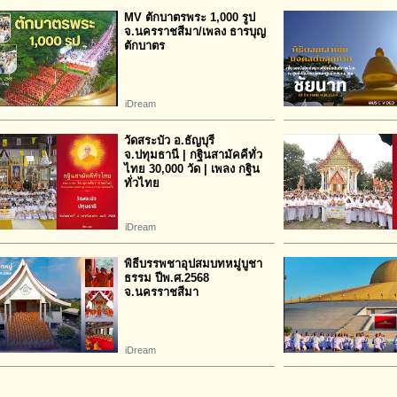
MV ตักบาตรพระ 1,000 รูป
จ.นครราชสีมา/เพลง ธารบุญ
ตักบาตร
iDream
วัดสระบัว อ.ธัญบุรี
จ.ปทุมธานี | กฐินสามัคคีทั่ว
ไทย 30,000 วัด | เพลง กฐิน
ทั่วไทย
iDream
พิธีบรรพชาอุปสมบทหมู่บูชา
ธรรม ปีพ.ศ.2568
จ.นครราชสีมา
iDream