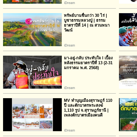
iDream
ทรัพย์บานชื่นกว่า 30 ไร่ |
บูชาธรรมหลวงปู่ | ธรรม
ยาตราปีที่ 14 | ณ สวนพนา
วัฒน์
iDream
มา-อยู่-กลับ ประทับใจ l เบื้อง
หลังธรรมยาตราปีที่ 13 (2-31
มกราคม พ.ศ. 2568)
iDream
MV ทำบุญเมืองสุราษฎร์ 110
ปี และตักบาตรพระสงฆ์
1,110 รูป จ.สุราษฎร์ธานี |
เพลงตักบาตรเมืองคนดี
iDream