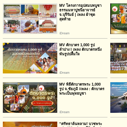
MV โครงการอุปสมบทบูชา
ธรรมมหาปูชนียาจารย์
จ.บุรีรัมย์ | เพลง ผ้าชุด
สุดท้าย
iDream
MV ตักบาตร 1,000 รูป
ลำปาง l เพลง ตักบาตรหนึ่ง
พันรูปปลื้มใจ
iDream
MV พิธีตักบาตรพระ 1,000
รูป จ.ชัยภูมิ /เพลง : ตักบาตร
พระเป็นพุทธบูชา
iDream
“ศรัทธาล้นหลาม! บวชพระ