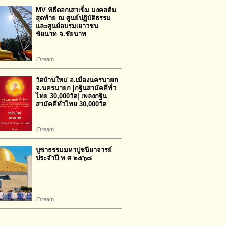
MV พิธีตอกเสาเข็ม มงคลต้น
สุดท้าย ณ ศูนย์ปฏิบัติธรรม
และศูนย์อบรมเยาวชน
ชัยนาท จ.ชัยนาท
iDream
วัดบ้านใหม่ อ.เมืองนครนายก
จ.นครนายก |กฐินสามัคคีทั่ว
ไทย 30,000วัด| เพลงกฐิน
สามัคคีทั่วไทย 30,000วัด
iDream
บูชาธรรมมหาปูชนียาจารย์
ประจำปี พ ศ ๒๕๖๘
iDream