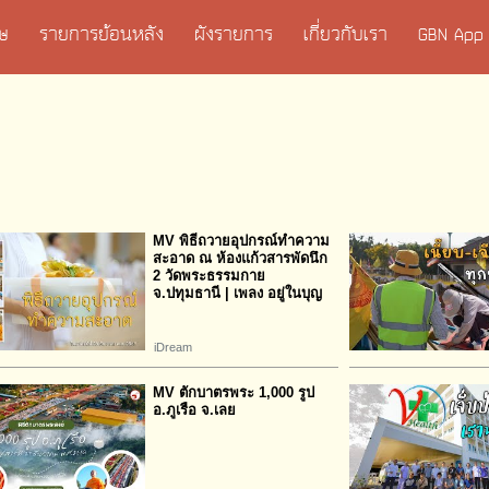
เศษ
รายการย้อนหลัง
ผังรายการ
เกี่ยวกับเรา
GBN App
MV พิธีถวายอุปกรณ์ทำความ
สะอาด ณ ห้องแก้วสารพัดนึก
2 วัดพระธรรมกาย
จ.ปทุมธานี | เพลง อยู่ในบุญ
iDream
MV ตักบาตรพระ 1,000 รูป
อ.ภูเรือ จ.เลย