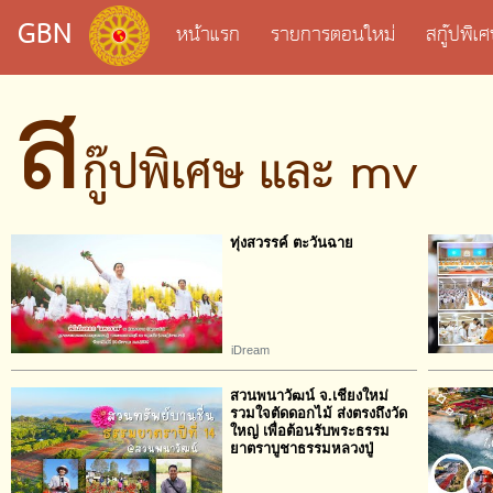
GBN
หน้าแรก
รายการตอนใหม่
สกู๊ปพิ
ส
กู๊ปพิเศษ และ mv
ทุ่งสวรรค์ ตะวันฉาย
iDream
สวนพนาวัฒน์ จ.เชียงใหม่
รวมใจตัดดอกไม้ ส่งตรงถึงวัด
ใหญ่ เพื่อต้อนรับพระธรรม
ยาตราบูชาธรรมหลวงปู่